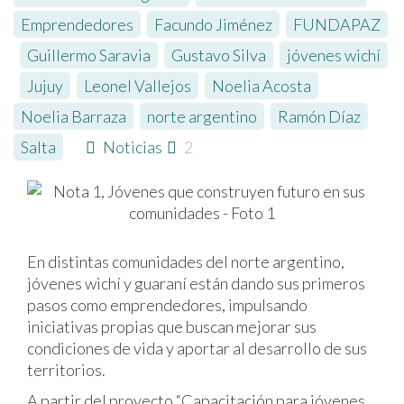
Emprendedores
,
Facundo Jiménez
,
FUNDAPAZ
,
Guillermo Saravia
,
Gustavo Silva
,
jóvenes wichí
,
Jujuy
,
Leonel Vallejos
,
Noelia Acosta
,
Noelia Barraza
,
norte argentino
,
Ramón Díaz
,
Salta
Noticias
2
En distintas comunidades del norte argentino,
jóvenes wichí y guaraní están dando sus primeros
pasos como emprendedores, impulsando
iniciativas propias que buscan mejorar sus
condiciones de vida y aportar al desarrollo de sus
territorios.
A partir del proyecto “Capacitación para jóvenes