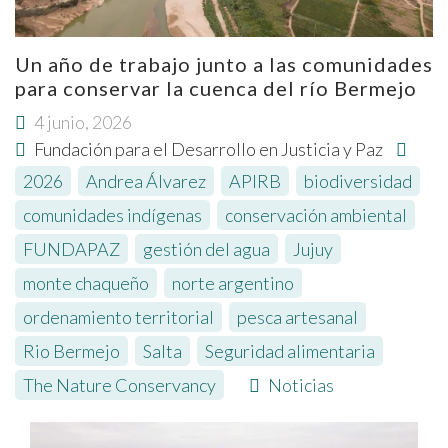
Un año de trabajo junto a las comunidades
para conservar la cuenca del río Bermejo
4 junio, 2026
Fundación para el Desarrollo en Justicia y Paz
2026
,
Andrea Álvarez
,
APIRB
,
biodiversidad
,
comunidades indígenas
,
conservación ambiental
,
FUNDAPAZ
,
gestión del agua
,
Jujuy
,
monte chaqueño
,
norte argentino
,
ordenamiento territorial
,
pesca artesanal
,
Rio Bermejo
,
Salta
,
Seguridad alimentaria
,
The Nature Conservancy
Noticias