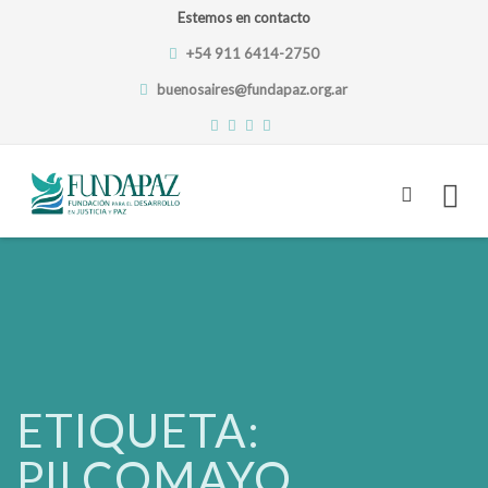
Estemos en contacto
+54 911 6414-2750
buenosaires@fundapaz.org.ar
Skip
to
content
ETIQUETA:
PILCOMAYO