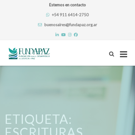
Estemos en contacto
+54 911 6414-2750
buenosaires@fundapaz.org.ar
Skip
to
content
ETIQUETA:
ESCRITURAS