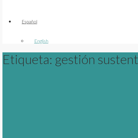
Español
English
Etiqueta:
gestión susten