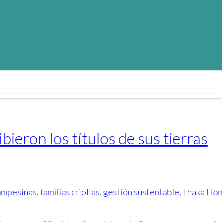
bieron los títulos de sus tierras
campesinas
,
familias criollas
,
gestión sustentable
,
Lhaka Hon