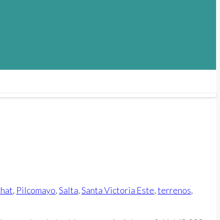
hat
,
Pilcomayo
,
Salta
,
Santa Victoria Este
,
terrenos
,