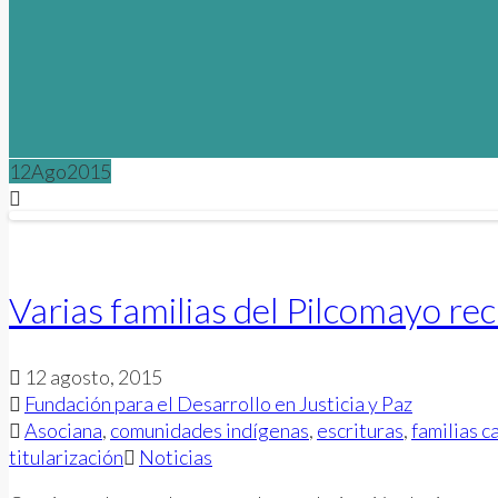
12
Ago
2015
Varias familias del Pilcomayo reci
12 agosto, 2015
Fundación para el Desarrollo en Justicia y Paz
Asociana
,
comunidades indígenas
,
escrituras
,
familias 
titularización
Noticias