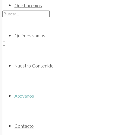
to
Qué hacemos
content
Quiénes somos
Nuestro Contenido
Apoyanos
Contacto