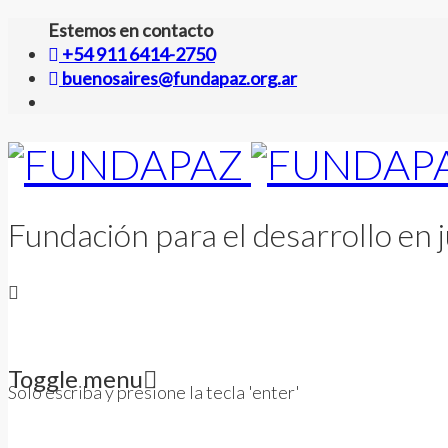
Estemos en contacto
+54 911 6414-2750
buenosaires@fundapaz.org.ar
Fundación para el desarrollo en j
Toggle menu
Solo escriba y presione la tecla 'enter'
Skip