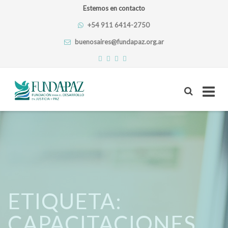
Estemos en contacto
+54 911 6414-2750
buenosaires@fundapaz.org.ar
Skip
to
content
ETIQUETA:
CAPACITACIONES