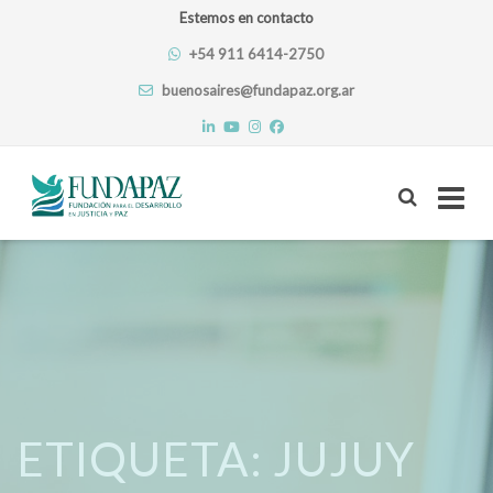
Estemos en contacto
+54 911 6414-2750
buenosaires@fundapaz.org.ar
Skip
to
content
ETIQUETA:
JUJUY