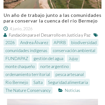
Un año de trabajo junto a las comunidades
para conservar la cuenca del río Bermejo
4 junio, 2026
Fundación para el Desarrollo en Justicia y Paz
2026
,
Andrea Álvarez
,
APIRB
,
biodiversidad
,
comunidades indígenas
,
conservación ambiental
,
FUNDAPAZ
,
gestión del agua
,
Jujuy
,
monte chaqueño
,
norte argentino
,
ordenamiento territorial
,
pesca artesanal
,
Rio Bermejo
,
Salta
,
Seguridad alimentaria
,
The Nature Conservancy
Noticias