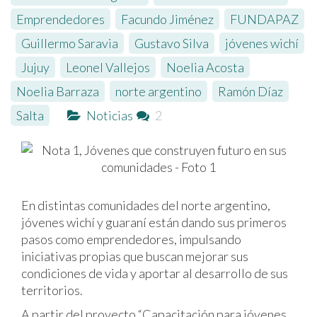
Emprendedores
,
Facundo Jiménez
,
FUNDAPAZ
,
Guillermo Saravia
,
Gustavo Silva
,
jóvenes wichí
,
Jujuy
,
Leonel Vallejos
,
Noelia Acosta
,
Noelia Barraza
,
norte argentino
,
Ramón Díaz
,
Salta
Noticias
2
En distintas comunidades del norte argentino,
jóvenes wichí y guaraní están dando sus primeros
pasos como emprendedores, impulsando
iniciativas propias que buscan mejorar sus
condiciones de vida y aportar al desarrollo de sus
territorios.
A partir del proyecto “Capacitación para jóvenes