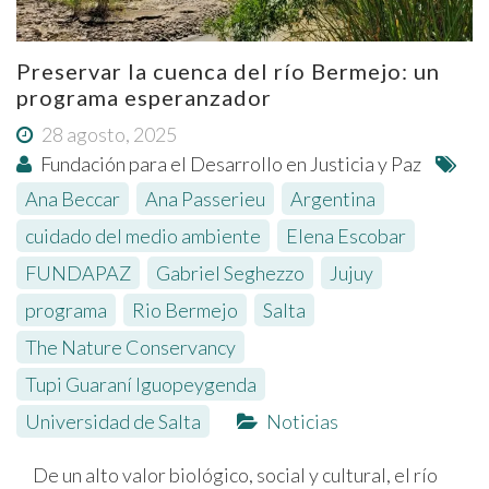
Preservar la cuenca del río Bermejo: un
programa esperanzador
28 agosto, 2025
Fundación para el Desarrollo en Justicia y Paz
Ana Beccar
,
Ana Passerieu
,
Argentina
,
cuidado del medio ambiente
,
Elena Escobar
,
FUNDAPAZ
,
Gabriel Seghezzo
,
Jujuy
,
programa
,
Rio Bermejo
,
Salta
,
The Nature Conservancy
,
Tupi Guaraní Iguopeygenda
,
Universidad de Salta
Noticias
De un alto valor biológico, social y cultural, el río