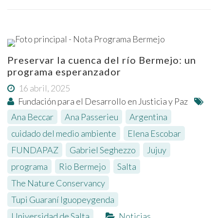
Preservar la cuenca del río Bermejo: un
programa esperanzador
16 abril, 2025
Fundación para el Desarrollo en Justicia y Paz
Ana Beccar
,
Ana Passerieu
,
Argentina
,
cuidado del medio ambiente
,
Elena Escobar
,
FUNDAPAZ
,
Gabriel Seghezzo
,
Jujuy
,
programa
,
Rio Bermejo
,
Salta
,
The Nature Conservancy
,
Tupi Guaraní Iguopeygenda
,
Universidad de Salta
Noticias