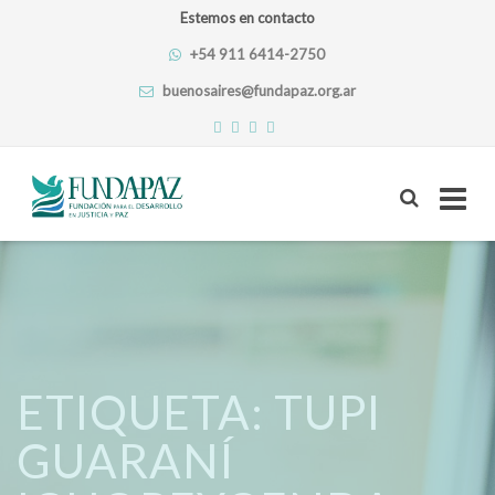
Estemos en contacto
+54 911 6414-2750
buenosaires@fundapaz.org.ar
Skip
to
content
ETIQUETA:
TUPI
GUARANÍ