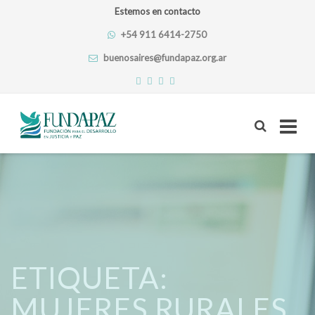
Estemos en contacto
+54 911 6414-2750
buenosaires@fundapaz.org.ar
Skip
to
content
ETIQUETA:
MUJERES RURALES