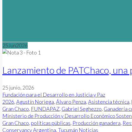
25
Jun
2026
Lanzamiento de PATChaco, una p
25 junio, 2026
Fundación para el Desarrollo en Justicia y Paz
2026
,
Agustín Noriega
,
Álvaro Penza
,
Asistencia técnica
,
Gran Chaco
,
FUNDAPAZ
,
Gabriel Seghezzo
,
Ganadería c
Ministerio de Producción y Desarrollo Económico Sosten
Gran Chaco
,
políticas públicas
,
Producción ganadera
,
Res
Conservancy Argentina
,
Tucumán
Noticias