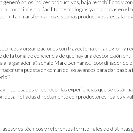
ía generó bajos índices productivos, baja rentabilidad y c
al conocimiento, facilitar tecnologías ya probadas en el te
permitan transformar los sistemas productivos a escala reg
técnicos y organizaciones con trayectoria en la región, y r
 de la toma de conciencia de que hay una desconexión entr
cnica a la ganadería”, señaló Marc Benhamou, coordinador d
y hacer una puesta en común de los avances para dar paso a
rio.”
ay interesados en conocer las experiencias que se están ha
ron desarrolladas directamente con productores reales y va
 asesores técnicos y referentes territoriales de distintas 