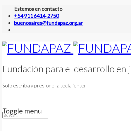
Estemos en contacto
+54 911 6414-2750
buenosaires@fundapaz.org.ar
Fundación para el desarrollo en j
Solo escriba y presione la tecla 'enter'
Toggle menu
Skip