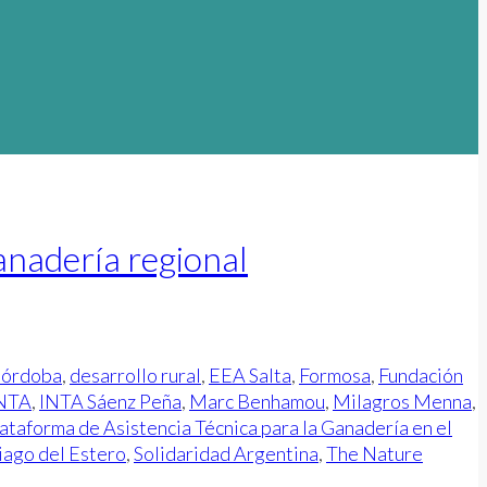
nadería regional
órdoba
,
desarrollo rural
,
EEA Salta
,
Formosa
,
Fundación
NTA
,
INTA Sáenz Peña
,
Marc Benhamou
,
Milagros Menna
,
ataforma de Asistencia Técnica para la Ganadería en el
iago del Estero
,
Solidaridad Argentina
,
The Nature