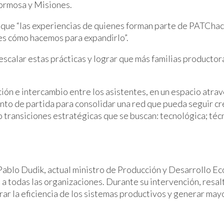
Formosa y Misiones.
 que “las experiencias de quienes forman parte de PATCha
es cómo hacemos para expandirlo”.
alar estas prácticas y lograr que más familias productoras
ción e intercambio entre los asistentes, en un espacio atra
unto de partida para consolidar una red que pueda seguir c
 transiciones estratégicas que se buscan: tecnológica; técni
Pablo Dudik, actual ministro de Producción y Desarrollo Ec
o a todas las organizaciones. Durante su intervención, resa
rar la eficiencia de los sistemas productivos y generar m