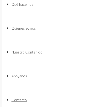
to
Qué hacemos
content
Quiénes somos
Nuestro Contenido
Apoyanos
Contacto