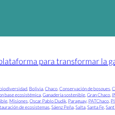
lataforma para transformar la ga
biodiversidad
,
Bolivia
,
Chaco
,
Conservación de bosques
,
C
on base ecosistémica
,
Ganadería sostenible
,
Gran Chaco
,
I
ible
,
Misiones
,
Oscar Pablo Dudik
,
Paraguay
,
PATChaco
,
Pl
tauración de ecosistemas
,
Sáenz Peña
,
Salta
,
Santa Fe
,
Sant