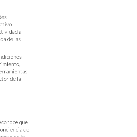
des
ativo.
tividad a
da de las
ondiciones
cimiento,
 herramientas
ctor de la
reconoce que
conciencia de
pacto de la