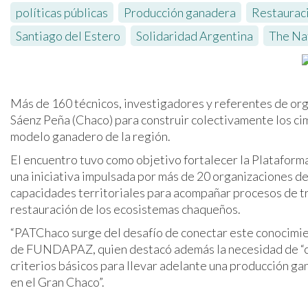
políticas públicas
,
Producción ganadera
,
Restaurac
Santiago del Estero
,
Solidaridad Argentina
,
The Na
Más de 160 técnicos, investigadores y referentes de org
Sáenz Peña (Chaco) para construir colectivamente los cim
modelo ganadero de la región.
El encuentro tuvo como objetivo fortalecer la Plataform
una iniciativa impulsada por más de 20 organizaciones d
capacidades territoriales para acompañar procesos de tr
restauración de los ecosistemas chaqueños.
“PATChaco surge del desafío de conectar este conocimien
de FUNDAPAZ, quien destacó además la necesidad de “co
criterios básicos para llevar adelante una producción ga
en el Gran Chaco”.