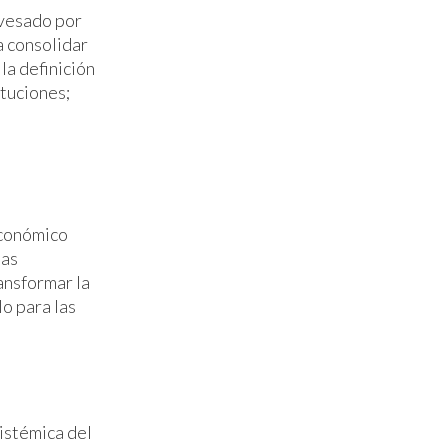
avesado por
a consolidar
la definición
ituciones;
Económico
las
ansformar la
o para las
istémica del