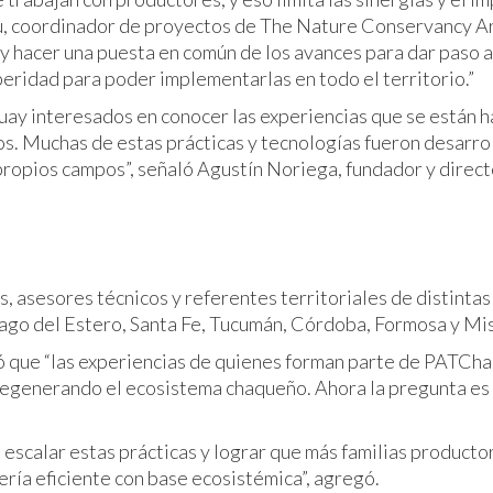
ou, coordinador de proyectos de The Nature Conservancy Ar
y hacer una puesta en común de los avances para dar paso a
eridad para poder implementarlas en todo el territorio.”
guay interesados en conocer las experiencias que se están 
ios. Muchas de estas prácticas y tecnologías fueron desarro
propios campos”, señaló Agustín Noriega, fundador y direct
, asesores técnicos y referentes territoriales de distintas
tiago del Estero, Santa Fe, Tucumán, Córdoba, Formosa y Mi
ó que “las experiencias de quienes forman parte de PATCh
regenerando el ecosistema chaqueño. Ahora la pregunta e
scalar estas prácticas y lograr que más familias producto
dería eficiente con base ecosistémica”, agregó.