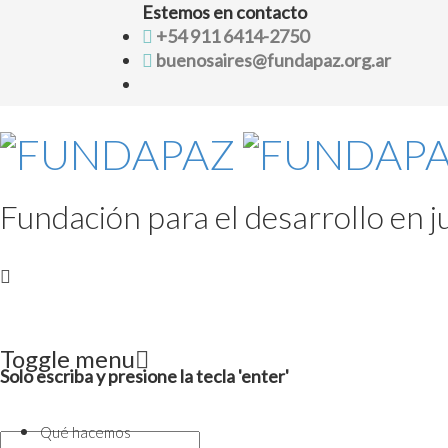
Estemos en contacto
+54 911 6414-2750
buenosaires@fundapaz.org.ar
Fundación para el desarrollo en ju
Toggle menu
Solo escriba y presione la tecla 'enter'
Skip
to
Qué hacemos
content