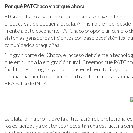
Por qué PATChaco y por qué ahora
El Gran Chaco argentino concentra más de 43 millones d
productivas de pequeña escala. Al mismo tiempo, desde 
Frente a este escenario, PATChaco propone un cambio de
sistemas ganaderos eficientes con base ecosistémica, que
comunidades chaqueñas.
“En gran parte del Chaco, el acceso deficiente a tecnolo
que empujan a la emigración rural. Creemos que PATChaco
facilitar tecnologías ya probadas en el territorio y apor
de financiamiento que permitan transformar los sistemas 
EEA Salta de INTA.
La plataforma promueve la articulación de profesionales,
los esfuerzos ya existentes necesitan una estructura co
que hay una desconexión entre muchos de los actores que t