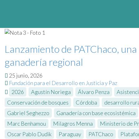
Lanzamiento de PATChaco, una 
ganadería regional
25 junio, 2026
Fundación para el Desarrollo en Justicia y Paz
2026
,
Agustín Noriega
,
Álvaro Penza
,
Asistenci
Conservación de bosques
,
Córdoba
,
desarrollo rur
Gabriel Seghezzo
,
Ganadería con base ecosistémica
Marc Benhamou
,
Milagros Menna
,
Ministerio de P
Oscar Pablo Dudik
,
Paraguay
,
PATChaco
,
Platafo