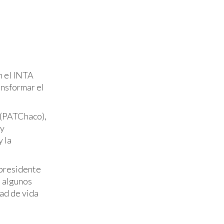
n el INTA
ansformar el
 (PATChaco),
 y
 la
 presidente
 algunos
dad de vida