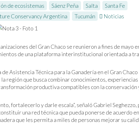
ión de ecosistemas
,
Sáenz Peña
,
Salta
,
Santa Fe
,
ture Conservancy Argentina
,
Tucumán
Noticias
anizaciones del Gran Chaco se reunieron a fines de mayo e
ientos de una plataforma interinstitucional orientada a tr
a de Asistencia Técnica para la Ganadería en el Gran Chaco
e la región que busca combinar conocimientos, experiencias
ansformación productiva compatibles con la conservación y
to, fortalecerlo y darle escala”, señaló Gabriel Seghezzo,
nstituir una red técnica que pueda ponerse de acuerdo en
nadera que les permita a miles de personas mejorar su cali