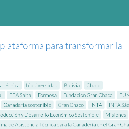
plataforma para transformar la
a técnica
,
biodiversidad
,
Bolivia
,
Chaco
,
al
,
EEA Salta
,
Formosa
,
Fundación Gran Chaco
,
FU
,
Ganadería sostenible
,
Gran Chaco
,
INTA
,
INTA Sáe
roducción y Desarrollo Económico Sostenible
,
Misiones
rma de Asistencia Técnica para la Ganadería en el Gran Ch