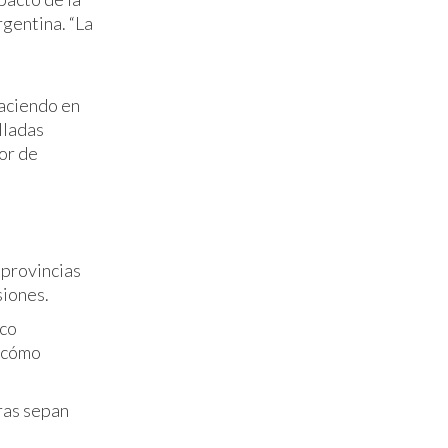
gentina. “La
haciendo en
lladas
or de
 provincias
siones.
aco
s cómo
ras sepan