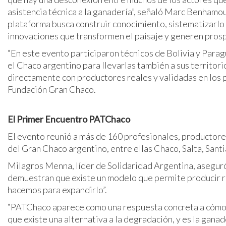
asistencia técnica a la ganadería”, señaló Marc Benham
plataforma busca construir conocimiento, sistematizarlo 
innovaciones que transformen el paisaje y generen prosp
“En este evento participaron técnicos de Bolivia y Para
el Chaco argentino para llevarlas también a sus territor
directamente con productores reales y validadas en los 
Fundación Gran Chaco.
El Primer Encuentro PATChaco
El evento reunió a más de 160 profesionales, productores
del Gran Chaco argentino, entre ellas Chaco, Salta, San
Milagros Menna, líder de Solidaridad Argentina, asegur
demuestran que existe un modelo que permite producir 
hacemos para expandirlo”.
“PATChaco aparece como una respuesta concreta a cómo e
que existe una alternativa a la degradación, y es la gana