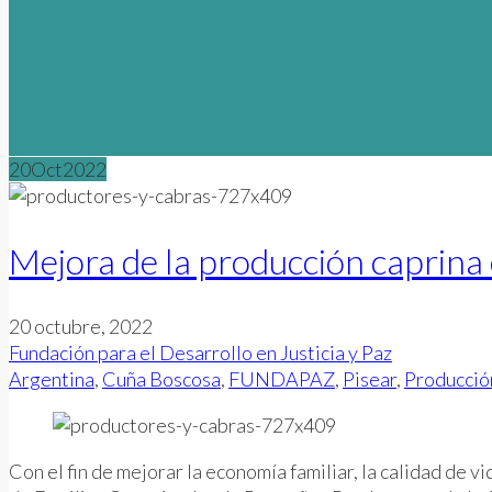
20
Oct
2022
Mejora de la producción caprina 
20 octubre, 2022
Fundación para el Desarrollo en Justicia y Paz
Argentina
,
Cuña Boscosa
,
FUNDAPAZ
,
Pisear
,
Producció
Con el fin de mejorar la economía familiar, la calidad de