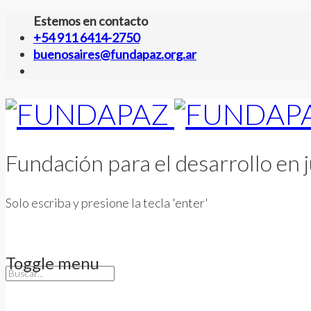
Estemos en contacto
+54 911 6414-2750
buenosaires@fundapaz.org.ar
Fundación para el desarrollo en j
Solo escriba y presione la tecla 'enter'
Toggle menu
Skip