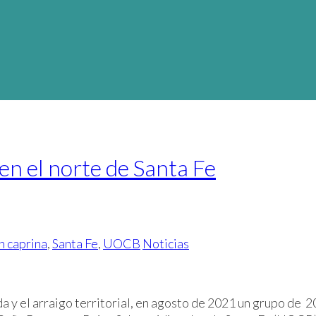
en el norte de Santa Fe
n caprina
,
Santa Fe
,
UOCB
Noticias
 vida y el arraigo territorial, en agosto de 2021 un grupo d