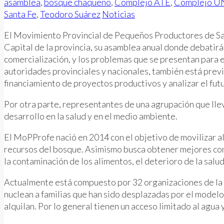
asamblea
,
bosque chaqueño
,
Complejo ATE
,
Complejo U
Santa Fe
,
Teodoro Suárez
Noticias
El Movimiento Provincial de Pequeños Productores de San
Capital de la provincia, su asamblea anual donde debatirá
comercialización, y los problemas que se presentan para e
autoridades provinciales y nacionales, también está previ
financiamiento de proyectos productivos y analizar el futu
Por otra parte, representantes de una agrupación que ll
desarrollo en la salud y en el medio ambiente.
El MoPProfe nació en 2014 con el objetivo de movilizar al 
recursos del bosque. Asimismo busca obtener mejores cond
la contaminación de los alimentos, el deterioro de la sal
Actualmente está compuesto por 32 organizaciones de la a
nuclean a familias que han sido desplazadas por el modelo
alquilan. Por lo general tienen un acceso limitado al agua y 