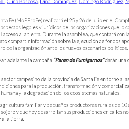
NL
,
Cuña Boscosa
,
Dina Domínguez
,
Domingo Rodríguez
,
M
ta Fe (MoPProFe) realizará el 25 y 26 de julio en el Comp
 aspectos legales y jurídicos de las organizaciones que lo 
l acceso a la tierra. Durante la asamblea, que contará con 
sto compartir información sobre la ejecución de fondos apo
ro de la organización ante los nuevos escenarios políticos.
evan adelante la campaña
“Paren de
Fumigarnos”
darán una 
sector campesino de la provincia de Santa Fe en torno a las 
iciones para la producción, transformación y comercializa
ud humana y la degradación de los ecosistemas naturales.
gricultura familiar y pequeños productores rurales de 10 
 sojero y que hoy desarrollan sus producciones en calles no
a la tierra.