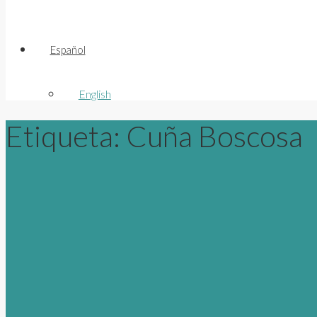
Español
English
Etiqueta:
Cuña Boscosa