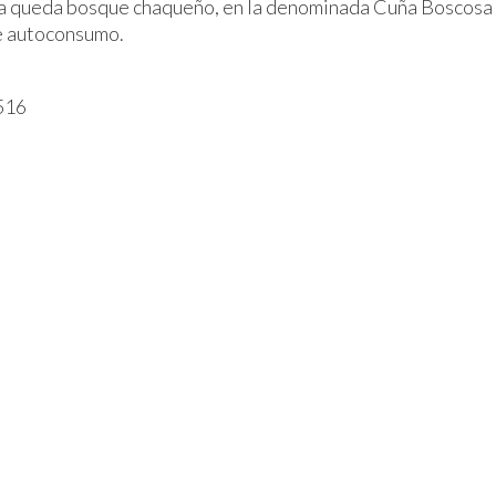
ía queda bosque chaqueño, en la denominada Cuña Boscosa Sa
e autoconsumo.
516