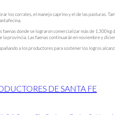
ar los corrales, el manejo caprino y el de las pasturas. Ta
antafecina.
res faenas donde se lograron comercializar más de 1.300 kg d
e la provincia. Las faenas continuarán en noviembre y dici
añando a los productores para sostener los logros alcanz
ODUCTORES DE SANTA FE