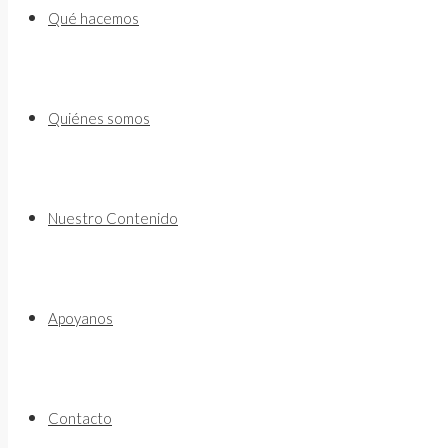
to
Qué hacemos
content
Quiénes somos
Nuestro Contenido
Apoyanos
Contacto