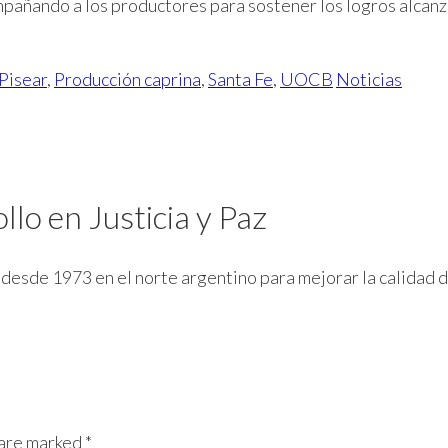
añando a los productores para sostener los logros alcanz
Pisear
,
Producción caprina
,
Santa Fe
,
UOCB
Noticias
lo en Justicia y Paz
ja desde 1973 en el norte argentino para mejorar la calida
 are marked *