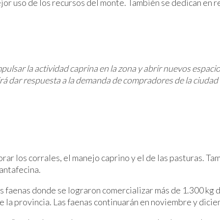
jor uso de los recursos del monte. También se dedican en r
ulsar la actividad caprina en la zona y abrir nuevos espacio
tirá dar respuesta a la demanda de compradores de la ciudad
ar los corrales, el manejo caprino y el de las pasturas. Ta
antafecina.
res faenas donde se lograron comercializar más de 1.300 kg d
e la provincia. Las faenas continuarán en noviembre y dici