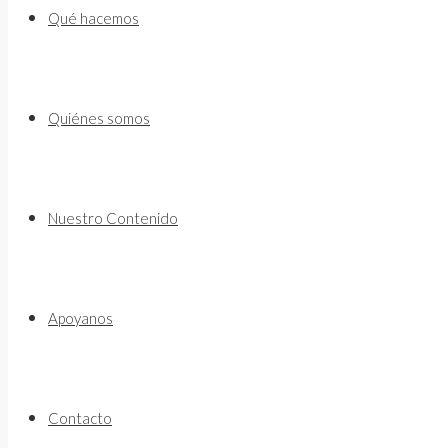
to
Qué hacemos
content
Quiénes somos
Nuestro Contenido
Apoyanos
Contacto