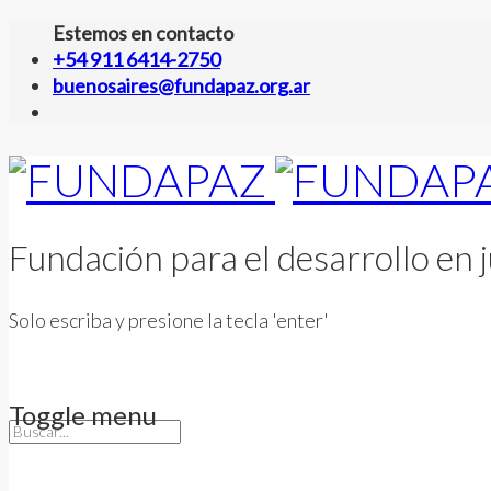
Estemos en contacto
+54 911 6414-2750
buenosaires@fundapaz.org.ar
Fundación para el desarrollo en j
Solo escriba y presione la tecla 'enter'
Toggle menu
Skip