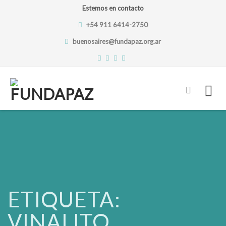
Estemos en contacto
+54 911 6414-2750
buenosaires@fundapaz.org.ar
Skip
to
content
ETIQUETA:
VINALITO