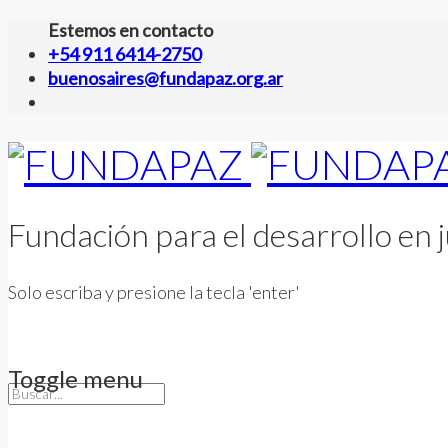
Estemos en contacto
+54 911 6414-2750
buenosaires@fundapaz.org.ar
Fundación para el desarrollo en j
Solo escriba y presione la tecla 'enter'
Toggle menu
Skip