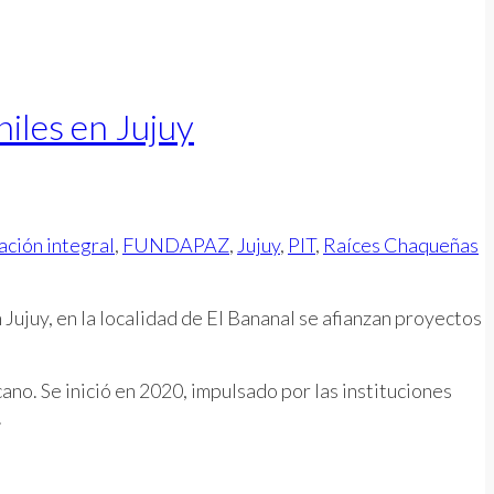
iles en Jujuy
ción integral
,
FUNDAPAZ
,
Jujuy
,
PIT
,
Raíces Chaqueñas
ujuy, en la localidad de El Bananal se afianzan proyectos
no. Se inició en 2020, impulsado por las instituciones
.