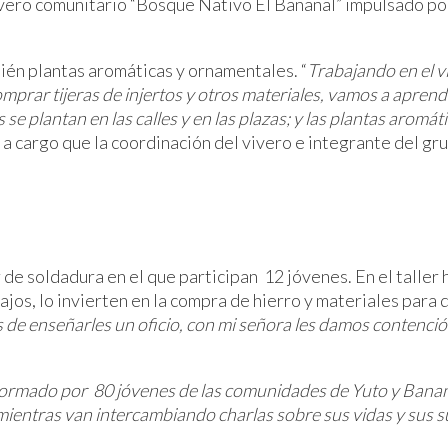
ero comunitario “Bosque Nativo El Bananal” impulsado por 
ién plantas aromáticas y ornamentales. “
Trabajando en el v
prar tijeras de injertos y otros materiales, vamos a aprender
e plantan en las calles y en las plazas; y las plantas aromá
) a cargo que la coordinación del vivero e integrante del g
r de soldadura en el que participan 12 jóvenes. En el taller h
jos, lo invierten en la compra de hierro y materiales para d
s de enseñarles un oficio, con mi señora les damos contenci
mado por 80 jóvenes de las comunidades de Yuto y Bananal
mientras van intercambiando charlas sobre sus vidas y sus 