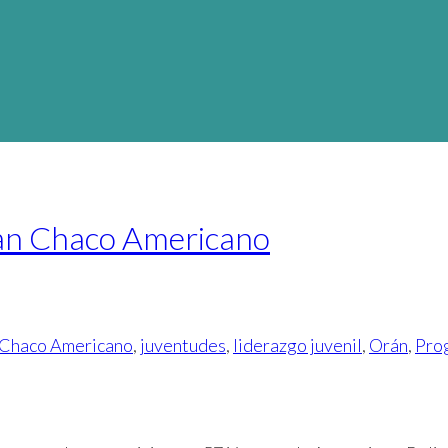
ran Chaco Americano
 Chaco Americano
,
juventudes
,
liderazgo juvenil
,
Orán
,
Pro