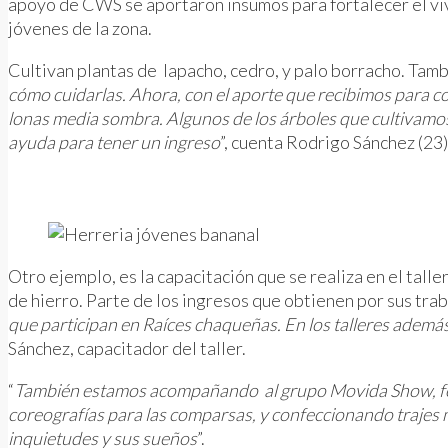
apoyo de CWS se aportaron insumos para fortalecer el viv
jóvenes de la zona.
Cultivan plantas de lapacho, cedro, y palo borracho. Tamb
cómo cuidarlas. Ahora, con el aporte que recibimos para com
lonas media sombra. Algunos de los árboles que cultivamos s
ayuda para tener un ingreso
”, cuenta Rodrigo Sánchez (23
Otro ejemplo, es la capacitación que se realiza en el talle
de hierro. Parte de los ingresos que obtienen por sus traba
que participan en Raíces chaqueñas. En los talleres ademá
Sánchez, capacitador del taller.
“
También estamos acompañando al grupo Movida Show, for
coreografías para las comparsas, y confeccionando trajes 
inquietudes y sus sueños
”.