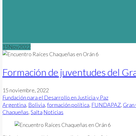
15
Nov
2022
Formación de juventudes del G
15 noviembre, 2022
Fundación para el Desarrollo en Justicia y Paz
Argentina
,
Bolivia
,
formación política
,
FUNDAPAZ
,
Gran
Chaqueñas
,
Salta
Noticias