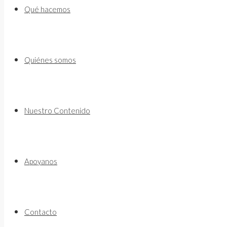
to
Qué hacemos
content
Quiénes somos
Nuestro Contenido
Apoyanos
Contacto