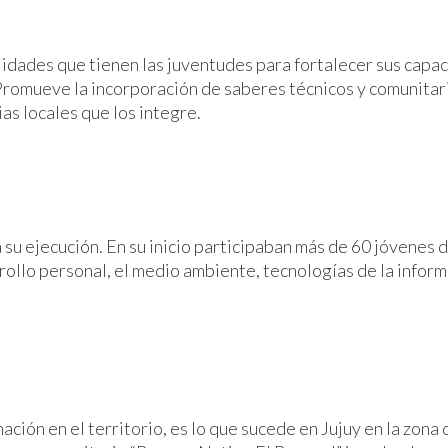
lidades que tienen las juventudes para fortalecer sus capac
Promueve la incorporación de saberes técnicos y comunitario
as locales que los integre.
 ejecución. En su inicio participaban más de 60 jóvenes de
rollo personal, el medio ambiente, tecnologías de la inform
n en el territorio, es lo que sucede en Jujuy en la zona del