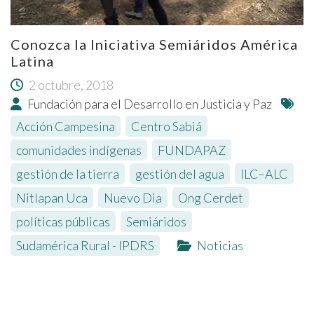
Conozca la Iniciativa Semiáridos América
Latina
2 octubre, 2018
Fundación para el Desarrollo en Justicia y Paz
Acción Campesina
,
Centro Sabiá
,
comunidades indígenas
,
FUNDAPAZ
,
gestión de la tierra
,
gestión del agua
,
ILC–ALC
,
Nitlapan Uca
,
Nuevo Dia
,
Ong Cerdet
,
políticas públicas
,
Semiáridos
,
Sudamérica Rural - IPDRS
Noticias