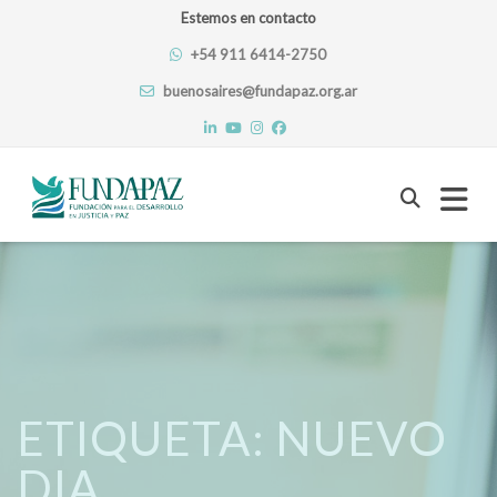
Estemos en contacto
+54 911 6414-2750
buenosaires@fundapaz.org.ar
Skip
to
content
ETIQUETA:
NUEVO
DIA