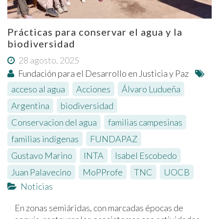
Prácticas para conservar el agua y la
biodiversidad
28 agosto, 2025
Fundación para el Desarrollo en Justicia y Paz
acceso al agua
,
Acciones
,
Álvaro Ludueña
,
Argentina
,
biodiversidad
,
Conservacion del agua
,
familias campesinas
,
familias indígenas
,
FUNDAPAZ
,
Gustavo Marino
,
INTA
,
Isabel Escobedo
,
Juan Palavecino
,
MoPProfe
,
TNC
,
UOCB
Noticias
En zonas semiáridas, con marcadas épocas de