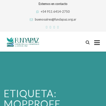
Estemos en contacto
+54 911 6414-2750
buenosaires@fundapaz.org.ar
Skip
to
content
ETIQUETA:
MOPPROFE