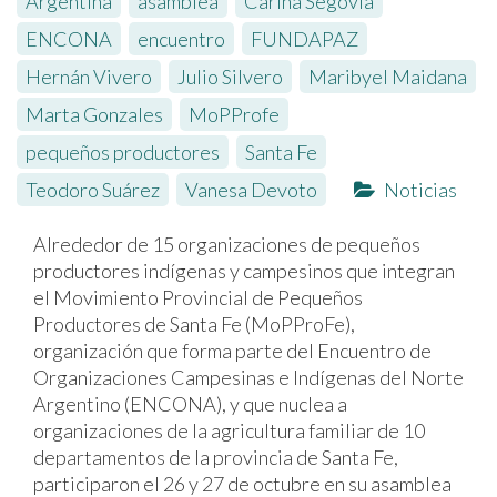
Argentina
,
asamblea
,
Carina Segovia
,
ENCONA
,
encuentro
,
FUNDAPAZ
,
Hernán Vivero
,
Julio Silvero
,
Maribyel Maidana
,
Marta Gonzales
,
MoPProfe
,
pequeños productores
,
Santa Fe
,
Teodoro Suárez
,
Vanesa Devoto
Noticias
Alrededor de 15 organizaciones de pequeños
productores indígenas y campesinos que integran
el Movimiento Provincial de Pequeños
Productores de Santa Fe (MoPProFe),
organización que forma parte del Encuentro de
Organizaciones Campesinas e Indígenas del Norte
Argentino (ENCONA), y que nuclea a
organizaciones de la agricultura familiar de 10
departamentos de la provincia de Santa Fe,
participaron el 26 y 27 de octubre en su asamblea