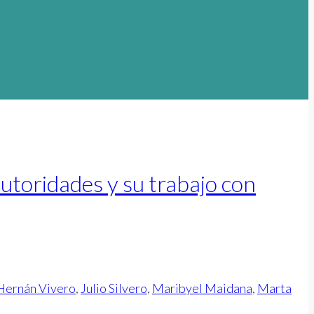
toridades y su trabajo con
Hernán Vivero
,
Julio Silvero
,
Maribyel Maidana
,
Marta