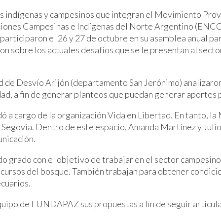
 indígenas y campesinos que integran el Movimiento Prov
iones Campesinas e Indígenas del Norte Argentino (ENCONA
 participaron el 26 y 27 de octubre en su asamblea anual pa
n sobre los actuales desafíos que se le presentan al sector
dad de Desvío Arijón (departamento San Jerónimo) analizaron 
ad, a fin de generar planteos que puedan generar aportes pa
dó a cargo de la organización Vida en Libertad. En tanto, l
egovia. Dentro de este espacio, Amanda Martínez y Julio S
nicación.
grado con el objetivo de trabajar en el sector campesino 
 recursos del bosque. También trabajan para obtener condici
cuarios.
uipo de FUNDAPAZ sus propuestas a fin de seguir articuland