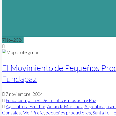
7
Nov
2024
El Movimiento de Pequeños Produ
Fundapaz
7 noviembre, 2024
Fundación para el Desarrollo en Justicia y Paz
Agricultura Familiar
,
Amanda Martínez
,
Argentina
,
asam
Gonzales
,
MoPProfe
,
pequeños productores
,
Santa Fe
,
Te