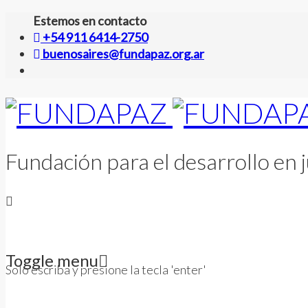
Estemos en contacto
+54 911 6414-2750
buenosaires@fundapaz.org.ar
Fundación para el desarrollo en j
Toggle menu
Solo escriba y presione la tecla 'enter'
Skip