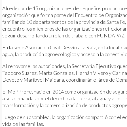
Alrededor de 15 organizaciones de pequeños productores
organización que forma parte del Encuentro de Organizac
familiar de 10 departamentos de la provincia de Santa Fe,
encuentro los miembros de las organizaciones reflexionaro
seguir desarrollando un plan de trabajo con FUNDAPAZ.
En la sede Asociación Civil Desvío a la Raíz, en la locali
agua, la producción agroecológica y acceso a la conectivid
Al renovarse las autoridades, la Secretaría Ejecutiva que
Teodoro Suarez, Marta Gonzales, Hernán Vivero y Carina S
Devoto y Maribyel Maidana, coordinarán el área de Comu
El MoPProFe, nació en 2014 como organización de segundo 
a sus demandas por el derecho a la tierra, al agua y a los
transformación y la comercialización de productos agrope
Luego de su asamblea, la organización compartió con el eq
vida de las familias.