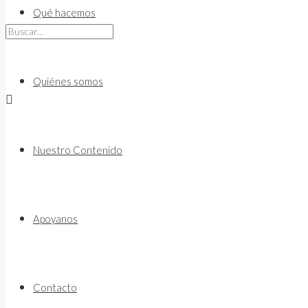
to
Qué hacemos
content
Quiénes somos
Nuestro Contenido
Apoyanos
Contacto