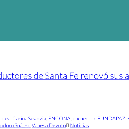
ctores de Santa Fe renovó sus au
blea
,
Carina Segovia
,
ENCONA
,
encuentro
,
FUNDAPAZ
,
odoro Suárez
,
Vanesa Devoto
Noticias