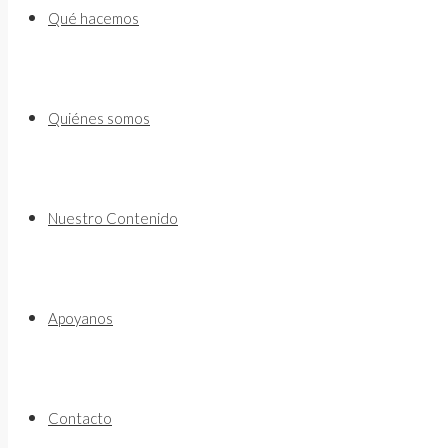
to
Qué hacemos
content
Quiénes somos
Nuestro Contenido
Apoyanos
Contacto