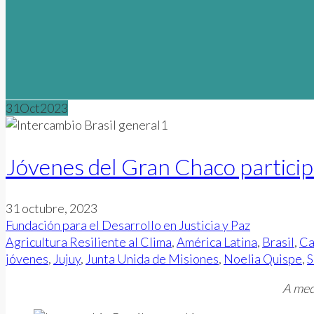
31
Oct
2023
Jóvenes del Gran Chaco particip
31 octubre, 2023
Fundación para el Desarrollo en Justicia y Paz
Agricultura Resiliente al Clima
,
América Latina
,
Brasil
,
Ca
jóvenes
,
Jujuy
,
Junta Unida de Misiones
,
Noelia Quispe
,
S
A med