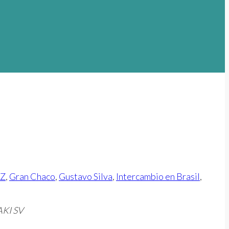
Z
,
Gran Chaco
,
Gustavo Silva
,
Intercambio en Brasil
,
AKI SV