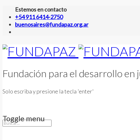
Estemos en contacto
+54 911 6414-2750
buenosaires@fundapaz.org.ar
Fundación para el desarrollo en j
Solo escriba y presione la tecla 'enter'
Toggle menu
Skip