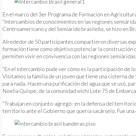
En el marco del 3er Programa de Formación en Agricultura
“Intercambios de conocimientos en las regiones semiárida
Centroamericano y del Semiárido brasileño, se hizo en Bra
Alrededor de 50 participantes compartieron diversas expe
formación tiene como objetivo potenciar la construcción co
permiten vivir en convivencia con las regiones semiáridas
“En el intercambio pude ver cómo es la participación de los
Visitamos la familia de un joven que tiene una cisterna de
para nada. Hacen una purificación del agua que se usó, par
Noelia Quispe, de la comunidad wichí Lote 75 de Embarcaci
“Trabajan en conjunto-agregó- en la defensa del territori
territorio ante el Gobierno que quería sacárselo. Fue un