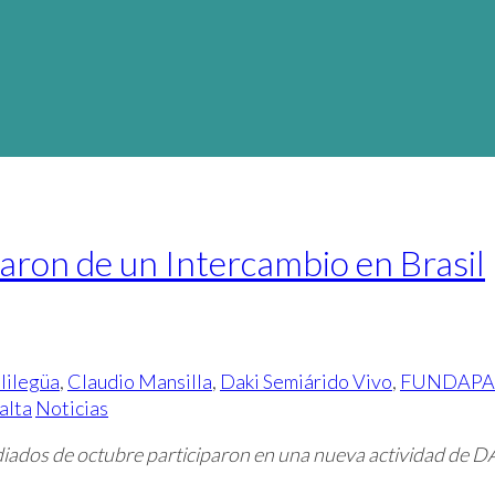
aron de un Intercambio en Brasil
lilegüa
,
Claudio Mansilla
,
Daki Semiárido Vivo
,
FUNDAPA
alta
Noticias
iados de octubre participaron en una nueva actividad de D