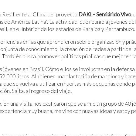
 Resiliente al Clima del proyecto
DAKI – Semiárido Vivo
, 
s de América Latina”. La actividad, que reunió a jóvenes 
sil, en el interior de los estados de Paraíba y Pernambuco.
riencias en las que aprendieron sobre organización y práct
njunta de conocimiento, la creación de redes a partir de la 
. También busca promover políticas públicas que mejoren la 
 jóvenes en Brasil. Cómo ellos se involucran en la defensa de
 52.000 litros. Allí tienen una plantación de mandioca y hac
a que se vuelva a utilizar en huertas más pequeñas donde pl
ón, Salta, al regreso del viaje.
o. En una visita nos explicaron que se armó un grupo de 40
a experiencia muy buena, me vine con nuevas ideas y estoy 