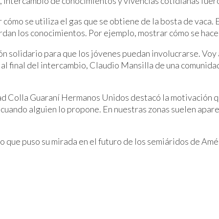
, intercambio de conocimientos y vivencias cotidianas fueron
cómo se utiliza el gas que se obtiene de la bosta de vaca. En
rdan los conocimientos. Por ejemplo, mostrar cómo se hace
n solidario para que los jóvenes puedan involucrarse. Voy 
al final del intercambio, Claudio Mansilla de una comunida
ad Colla Guaraní Hermanos Unidos destacó la motivación qu
cuando alguien lo propone. En nuestras zonas suelen aparec
o que puso su mirada en el futuro de los semiáridos de Amér