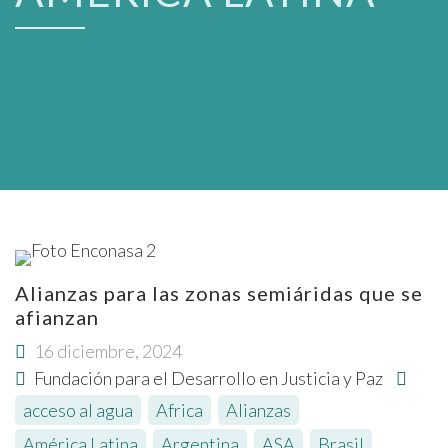
Alianzas para las zonas semiáridas que se
afianzan
16 diciembre, 2024
Fundación para el Desarrollo en Justicia y Paz
acceso al agua
,
Africa
,
Alianzas
,
América Latina
,
Argentina
,
ASA
,
Brasil
,