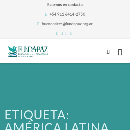
Estemos en contacto
+54 911 6414-2750
buenosaires@fundapaz.org.ar
Skip
to
content
ETIQUETA:
AMÉRICA LATINA