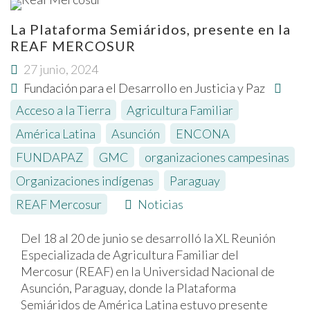
La Plataforma Semiáridos, presente en la
REAF MERCOSUR
27 junio, 2024
Fundación para el Desarrollo en Justicia y Paz
Acceso a la Tierra
,
Agricultura Familiar
,
América Latina
,
Asunción
,
ENCONA
,
FUNDAPAZ
,
GMC
,
organizaciones campesinas
,
Organizaciones indígenas
,
Paraguay
,
REAF Mercosur
Noticias
Del 18 al 20 de junio se desarrolló la XL Reunión
Especializada de Agricultura Familiar del
Mercosur (REAF) en la Universidad Nacional de
Asunción, Paraguay, donde la Plataforma
Semiáridos de América Latina estuvo presente