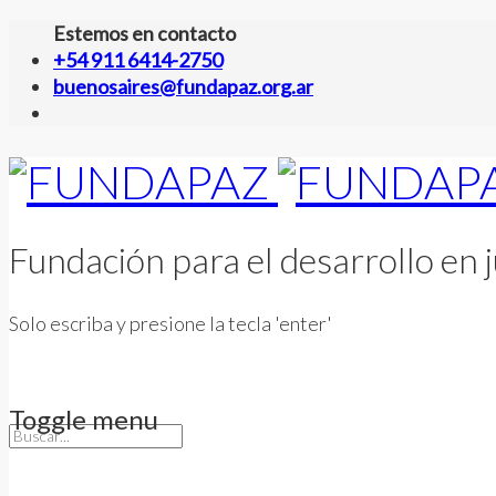
Estemos en contacto
+54 911 6414-2750
buenosaires@fundapaz.org.ar
Fundación para el desarrollo en j
Solo escriba y presione la tecla 'enter'
Toggle menu
Skip