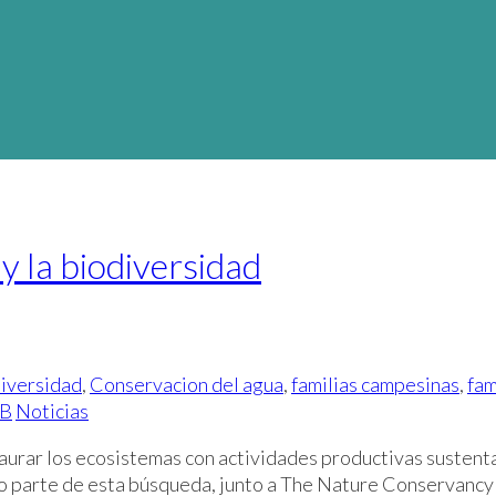
y la biodiversidad
iversidad
,
Conservacion del agua
,
familias campesinas
,
fam
B
Noticias
aurar los ecosistemas con actividades productivas sustenta
mo parte de esta búsqueda, junto a The Nature Conservancy