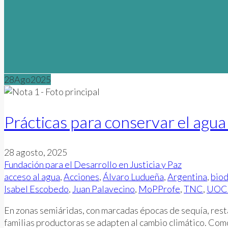
28
Ago
2025
Prácticas para conservar el agua 
28 agosto, 2025
Fundación para el Desarrollo en Justicia y Paz
acceso al agua
,
Acciones
,
Álvaro Ludueña
,
Argentina
,
biod
Isabel Escobedo
,
Juan Palavecino
,
MoPProfe
,
TNC
,
UOC
En zonas semiáridas, con marcadas épocas de sequía, rest
familias productoras se adapten al cambio climático. Co