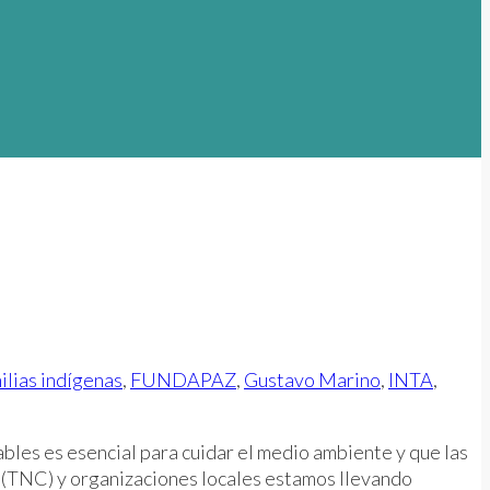
ilias indígenas
,
FUNDAPAZ
,
Gustavo Marino
,
INTA
,
bles es esencial para cuidar el medio ambiente y que las
 (TNC) y organizaciones locales estamos llevando