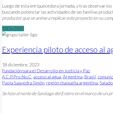
Luego de esta enriquecedora jornada, y tras observar los r
buscando potenciar las actividades de las familias produc
productor que se anime a replicar este proyecto en su camp
18
Dic
2023
Experiencia piloto de acceso al a
18 diciembre, 2023
Fundación para el Desarrollo en Justicia y Paz
A.C.P.Pro.No.C
,
acceso al agua
,
Argentina
,
Brasil
,
comunid
Paola Saavedra Simón
,
región chaqueña argentina
,
Salado
Se hizo al norte de Santiago del Estero en el marco de un