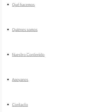
to
Qué hacemos
content
Quiénes somos
Nuestro Contenido
Apoyanos
Contacto