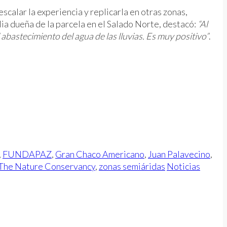
calar la experiencia y replicarla en otras zonas,
lia dueña de la parcela en el Salado Norte, destacó:
“Al
bastecimiento del agua de las lluvias. Es muy positivo”
.
,
FUNDAPAZ
,
Gran Chaco Americano
,
Juan Palavecino
,
The Nature Conservancy
,
zonas semiáridas
Noticias