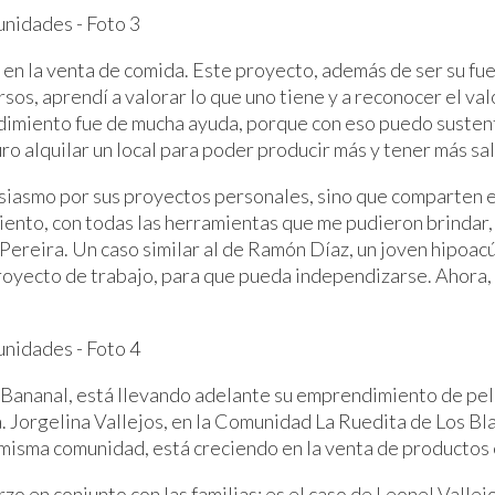
 en la venta de comida. Este proyecto, además de ser su fu
cursos, aprendí a valorar lo que uno tiene y a reconocer el v
dimiento fue de mucha ayuda, porque con eso puedo sustent
o alquilar un local para poder producir más y tener más sal
tusiasmo por sus proyectos personales, sino que comparten 
ento, con todas las herramientas que me pudieron brindar,
Pereira. Un caso similar al de Ramón Díaz, un joven hipoac
royecto de trabajo, para que pueda independizarse. Ahora, 
l Bananal, está llevando adelante su emprendimiento de pel
. Jorgelina Vallejos, en la Comunidad La Ruedita de Los B
a misma comunidad, está creciendo en la venta de productos 
 en conjunto con las familias: es el caso de Leonel Vallej