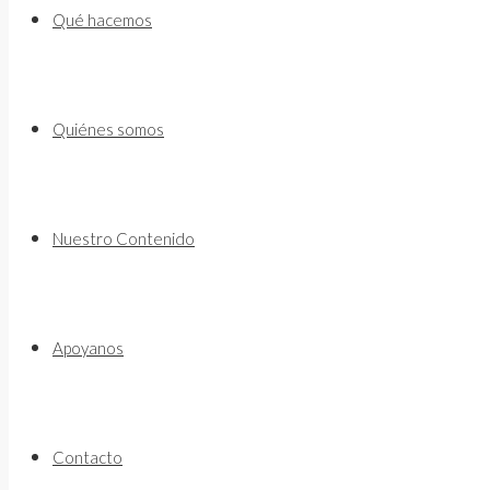
to
Qué hacemos
content
Quiénes somos
Nuestro Contenido
Apoyanos
Contacto