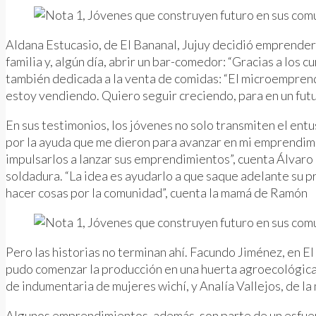
Aldana Estucasio, de El Bananal, Jujuy decidió emprender
familia y, algún día, abrir un bar-comedor: “Gracias a los 
también dedicada a la venta de comidas: “El microempren
estoy vendiendo. Quiero seguir creciendo, para en un futur
En sus testimonios, los jóvenes no solo transmiten el en
por la ayuda que me dieron para avanzar en mi emprendimi
impulsarlos a lanzar sus emprendimientos”, cuenta Álvaro 
soldadura. “La idea es ayudarlo a que saque adelante su p
hacer cosas por la comunidad”, cuenta la mamá de Ramón
Pero las historias no terminan ahí. Facundo Jiménez, en E
pudo comenzar la producción en una huerta agroecológica
de indumentaria de mujeres wichí, y Analía Vallejos, de l
Algunos emprendimientos, además, son parte de un esfuerzo