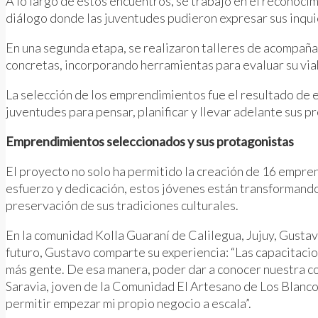
A lo largo de estos encuentros, se trabajó en el reconoci
diálogo donde las juventudes pudieron expresar sus inqui
En una segunda etapa, se realizaron talleres de acompaña
concretas, incorporando herramientas para evaluar su viab
La selección de los emprendimientos fue el resultado de es
juventudes para pensar, planificar y llevar adelante sus p
Emprendimientos seleccionados y sus protagonistas
El proyecto no solo ha permitido la creación de 16 empren
esfuerzo y dedicación, estos jóvenes están transformando 
preservación de sus tradiciones culturales.
En la comunidad Kolla Guaraní de Calilegua, Jujuy, Gustavo
futuro, Gustavo comparte su experiencia: “Las capacitacio
más gente. De esa manera, poder dar a conocer nuestra com
Saravia, joven de la Comunidad El Artesano de Los Blanco
permitir empezar mi propio negocio a escala”.