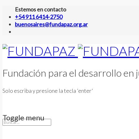
Estemos en contacto
+54 911 6414-2750
buenosaires@fundapaz.org.ar
Fundación para el desarrollo en j
Solo escriba y presione la tecla 'enter'
Toggle menu
Skip