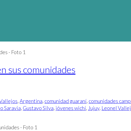
en sus comunidades
Vallejos
,
Argentina
,
comunidad guaraní
,
comunidades camp
o Saravia
,
Gustavo Silva
,
jóvenes wichí
,
Jujuy
,
Leonel Valle