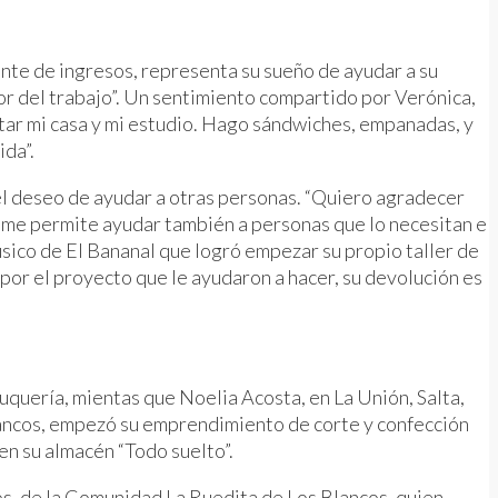
ente de ingresos, representa su sueño de ayudar a su
alor del trabajo”. Un sentimiento compartido por Verónica,
ar mi casa y mi estudio. Hago sándwiches, empanadas, y
ida”.
el deseo de ayudar a otras personas. “Quiero agradecer
 me permite ayudar también a personas que lo necesitan e
úsico de El Bananal que logró empezar su propio taller de
por el proyecto que le ayudaron a hacer, su devolución es
uquería, mientas que Noelia Acosta, en La Unión, Salta,
lancos, empezó su emprendimiento de corte y confección
en su almacén “Todo suelto”.
os, de la Comunidad La Ruedita de Los Blancos, quien