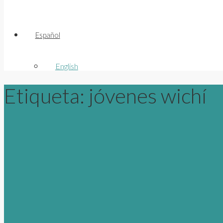
Español
English
Etiqueta:
jóvenes wichí