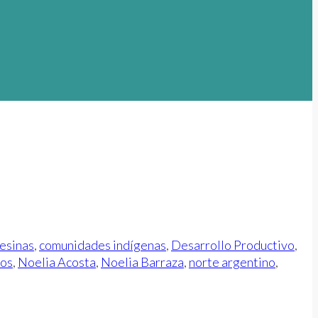
esinas
,
comunidades indígenas
,
Desarrollo Productivo
,
jos
,
Noelia Acosta
,
Noelia Barraza
,
norte argentino
,