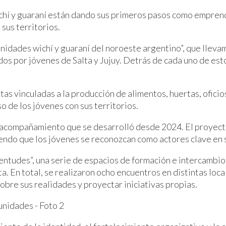
ichí y guaraní están dando sus primeros pasos como empren
sus territorios.
nidades wichí y guaraní del noroeste argentino”, que lleva
s por jóvenes de Salta y Jujuy. Detrás de cada uno de esto
as vinculadas a la producción de alimentos, huertas, oficios
 de los jóvenes con sus territorios.
 acompañamiento que se desarrolló desde 2024. El proyecto 
iendo que los jóvenes se reconozcan como actores clave en s
ventudes”, una serie de espacios de formación e intercambi
a. En total, se realizaron ocho encuentros en distintas lo
obre sus realidades y proyectar iniciativas propias.