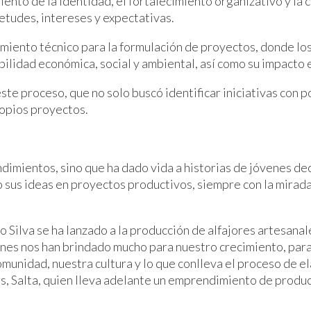
miento de la identidad, el fortalecimiento organizativo y l
etudes, intereses y expectativas.
miento técnico para la formulación de proyectos, donde los
ilidad económica, social y ambiental, así como su impacto 
te proceso, que no solo buscó identificar iniciativas con p
ropios proyectos.
dimientos, sino que ha dado vida a historias de jóvenes de
sus ideas en proyectos productivos, siempre con la mirada 
 Silva se ha lanzado a la producción de alfajores artesanale
nes nos han brindado mucho para nuestro crecimiento, para 
unidad, nuestra cultura y lo que conlleva el proceso de el
s, Salta, quien lleva adelante un emprendimiento de produ