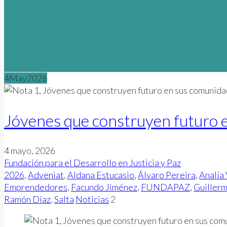
4
May
2026
Jóvenes que construyen futuro 
4 mayo, 2026
Fundación para el Desarrollo en Justicia y Paz
2026
,
Adveniat
,
Aldana Estucasio
,
Álvaro Pereira
,
Analía 
Emprendedores
,
Facundo Jiménez
,
FUNDAPAZ
,
Guillerm
Ramón Díaz
,
Salta
Noticias
2