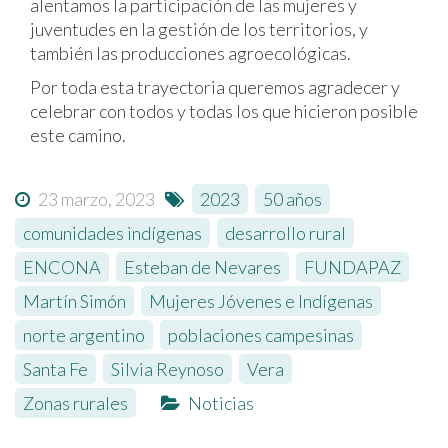
alentamos la participación de las mujeres y
juventudes en la gestión de los territorios, y
también las producciones agroecológicas.
Por toda esta trayectoria queremos agradecer y
celebrar con todos y todas los que hicieron posible
este camino.
23 marzo, 2023
2023
,
50 años
,
comunidades indígenas
,
desarrollo rural
,
ENCONA
,
Esteban de Nevares
,
FUNDAPAZ
,
Martín Simón
,
Mujeres Jóvenes e Indígenas
,
norte argentino
,
poblaciones campesinas
,
Santa Fe
,
Silvia Reynoso
,
Vera
,
Zonas rurales
Noticias