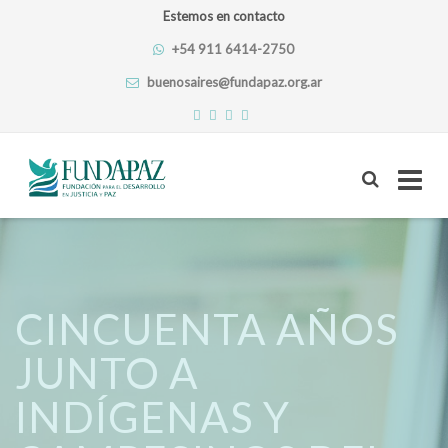
Estemos en contacto
+54 911 6414-2750
buenosaires@fundapaz.org.ar
Skip
to
content
CINCUENTA AÑOS
JUNTO A
INDÍGENAS Y