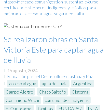
https://mercado.com.ar/gestion-sustentable/curso-
certifica-a-cisterneros-indigenas-y-criollos-para-
mejorar-el-acceso-a-agua-segura-en-salta
Se realizaron obras en Santa
Victoria Este para captar agua
de lluvia
16 agosto, 2024
Fundación para el Desarrollo en Justicia y Paz
acceso al agua
,
agua de lluvia
,
Argentina
,
Campo Alegre
,
Chaco Salteño
,
Cisterna
,
Comunidad Wichi
,
comunidades indígenas
,
El Quebrachal
,
familias
,
FUNDAPAZ
,
INTA
,