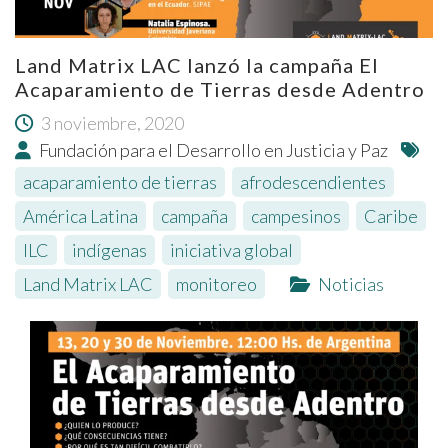
Land Matrix LAC lanzó la campaña El
Acaparamiento de Tierras desde Adentro
3 noviembre, 2020
Fundación para el Desarrollo en Justicia y Paz
acaparamiento de tierras
,
afrodescendientes
,
América Latina
,
campaña
,
campesinos
,
Caribe
,
ILC
,
indígenas
,
iniciativa global
,
Land Matrix LAC
,
monitoreo
Noticias