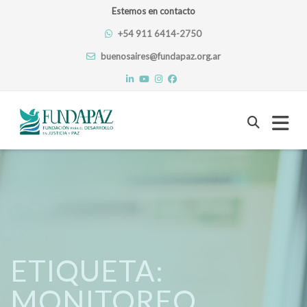
Estemos en contacto
+54 911 6414-2750
buenosaires@fundapaz.org.ar
Skip
to
content
ETIQUETA:
MONITOREO