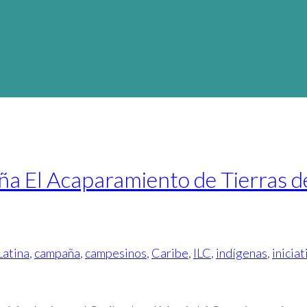
ña El Acaparamiento de Tierras 
Latina
,
campaña
,
campesinos
,
Caribe
,
ILC
,
indígenas
,
iniciat