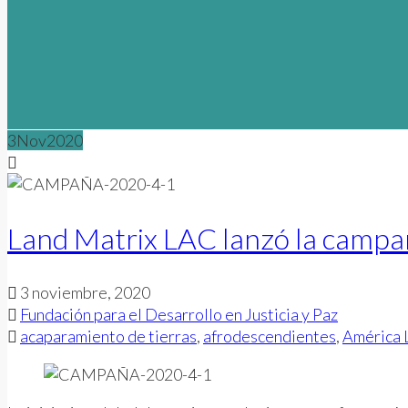
3
Nov
2020
Land Matrix LAC lanzó la campa
3 noviembre, 2020
Fundación para el Desarrollo en Justicia y Paz
acaparamiento de tierras
,
afrodescendientes
,
América 