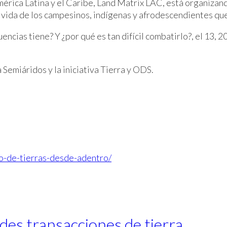
 América Latina y el Caribe, Land Matrix LAC, está organiz
a vida de los campesinos, indígenas y afrodescendientes que
ncias tiene? Y ¿por qué es tan difícil combatirlo?, el 13, 
.
Semiáridos y la iniciativa Tierra y ODS.
to-de-tierras-desde-adentro/
des transacciones de tierra