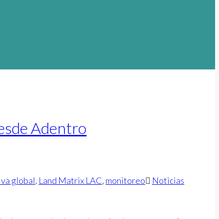
desde Adentro
iva global
,
Land Matrix LAC
,
monitoreo
Noticias