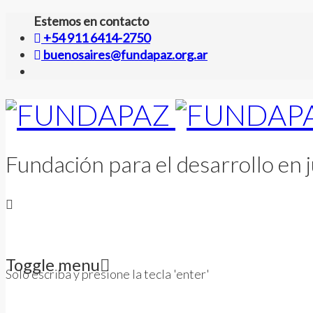
Estemos en contacto
+54 911 6414-2750
buenosaires@fundapaz.org.ar
Fundación para el desarrollo en j
Toggle menu
Solo escriba y presione la tecla 'enter'
Skip