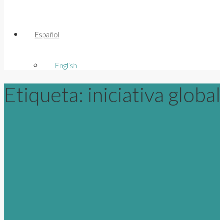
Español
English
Etiqueta:
iniciativa globa