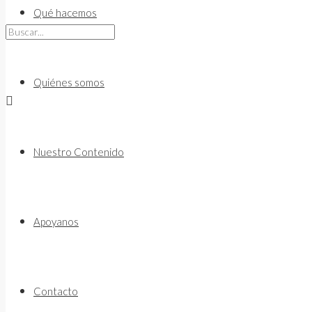
to
Qué hacemos
content
Quiénes somos
Nuestro Contenido
Apoyanos
Contacto