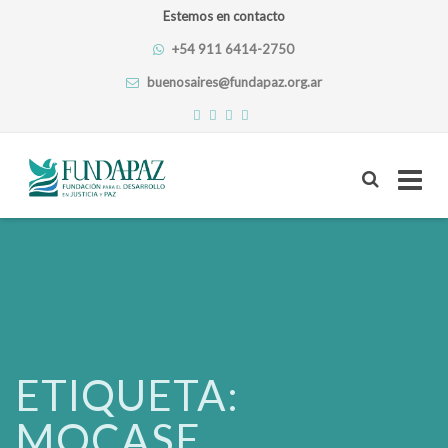
Estemos en contacto
+54 911 6414-2750
buenosaires@fundapaz.org.ar
Skip
to
content
ETIQUETA:
MOCASE