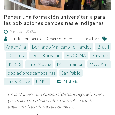
Pensar una formación universitaria para
las poblaciones campesinas e indígenas
3 mayo, 2024
Fundación para el Desarrollo en Justicia y Paz
Argentina
,
Bernardo Mançano Fernandes
,
Brasil
,
Dataluta
,
Dora Korvalán
,
ENCONA
,
Funapaz
,
INDES
,
Land Matrix
,
Martín Simón
,
MOCASE
,
poblaciones campesinas
,
San Pablo
,
Tukuy Kuska
,
UNSE
Noticias
En la Universidad Nacional de Santiago del Estero
ya se dicta una diplomatura para el sector. Se
analizan otras ofertas académicas.