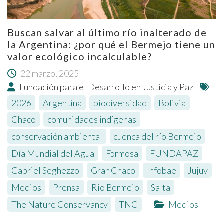
Buscan salvar al último río inalterado de
la Argentina: ¿por qué el Bermejo tiene un
valor ecológico incalculable?
22 marzo, 2025
Fundación para el Desarrollo en Justicia y Paz
2026
,
Argentina
,
biodiversidad
,
Bolivia
,
Chaco
,
comunidades indígenas
,
conservación ambiental
,
cuenca del río Bermejo
,
Día Mundial del Agua
,
Formosa
,
FUNDAPAZ
,
Gabriel Seghezzo
,
Gran Chaco
,
Infobae
,
Jujuy
,
Medios
,
Prensa
,
Rio Bermejo
,
Salta
,
The Nature Conservancy
,
TNC
Medios