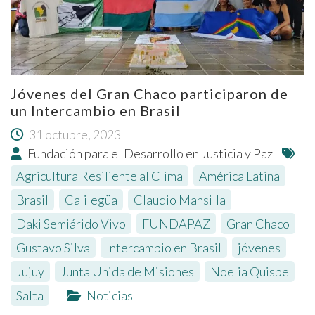
Jóvenes del Gran Chaco participaron de
un Intercambio en Brasil
31 octubre, 2023
Fundación para el Desarrollo en Justicia y Paz
Agricultura Resiliente al Clima
,
América Latina
,
Brasil
,
Calilegüa
,
Claudio Mansilla
,
Daki Semiárido Vivo
,
FUNDAPAZ
,
Gran Chaco
,
Gustavo Silva
,
Intercambio en Brasil
,
jóvenes
,
Jujuy
,
Junta Unida de Misiones
,
Noelia Quispe
,
Salta
Noticias