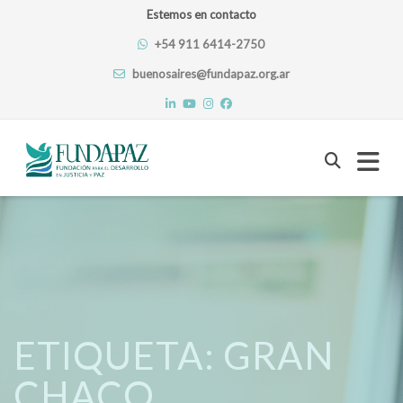
Estemos en contacto
+54 911 6414-2750
buenosaires@fundapaz.org.ar
Skip
to
content
ETIQUETA:
GRAN
CHACO