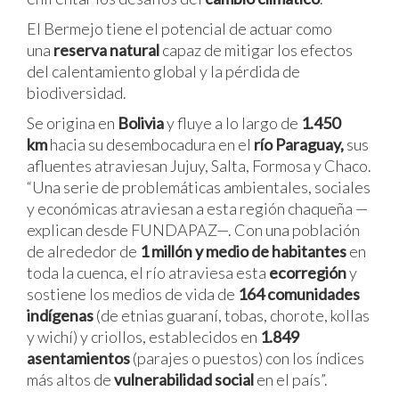
El Bermejo tiene el potencial de actuar como
una
reserva natural
capaz de mitigar los efectos
del calentamiento global y la pérdida de
biodiversidad.
Se origina en
Bolivia
y fluye a lo largo de
1.450
km
hacia su desembocadura en el
río Paraguay,
sus
afluentes atraviesan Jujuy, Salta, Formosa y Chaco.
“Una serie de problemáticas ambientales, sociales
y económicas atraviesan a esta región chaqueña —
explican desde FUNDAPAZ—. Con una población
de alrededor de
1 millón y medio de habitantes
en
toda la cuenca, el río atraviesa esta
ecorregión
y
sostiene los medios de vida de
164 comunidades
indígenas
(de etnias guaraní, tobas, chorote, kollas
y wichí) y criollos, establecidos en
1.849
asentamientos
(parajes o puestos) con los índices
más altos de
vulnerabilidad social
en el país”.