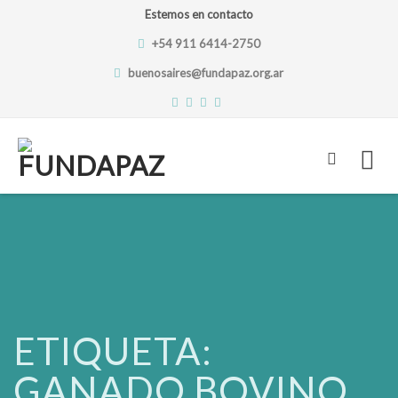
Estemos en contacto
+54 911 6414-2750
buenosaires@fundapaz.org.ar
Skip
to
content
ETIQUETA:
GANADO BOVINO