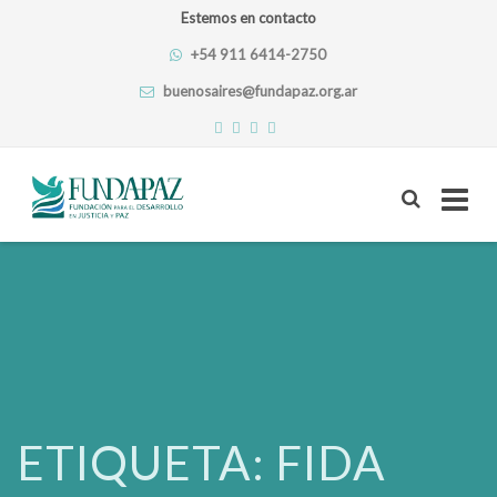
Estemos en contacto
+54 911 6414-2750
buenosaires@fundapaz.org.ar
Skip
to
content
ETIQUETA:
FIDA