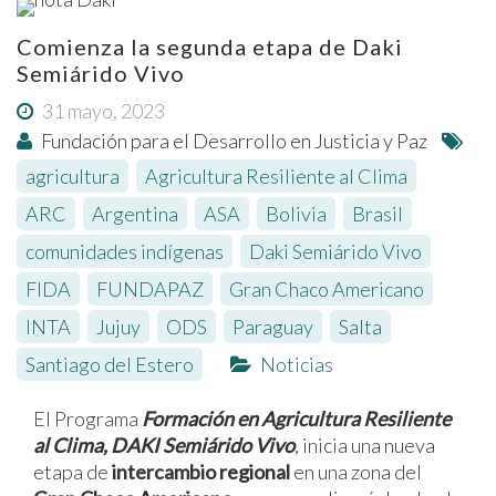
Comienza la segunda etapa de Daki
Semiárido Vivo
31 mayo, 2023
Fundación para el Desarrollo en Justicia y Paz
agricultura
,
Agricultura Resiliente al Clima
,
ARC
,
Argentina
,
ASA
,
Bolivia
,
Brasil
,
comunidades indígenas
,
Daki Semiárido Vivo
,
FIDA
,
FUNDAPAZ
,
Gran Chaco Americano
,
INTA
,
Jujuy
,
ODS
,
Paraguay
,
Salta
,
Santiago del Estero
Noticias
El Programa
Formación en Agricultura Resiliente
al Clima, DAKI Semiárido Vivo
, inicia una nueva
etapa de
intercambio regional
en una zona del