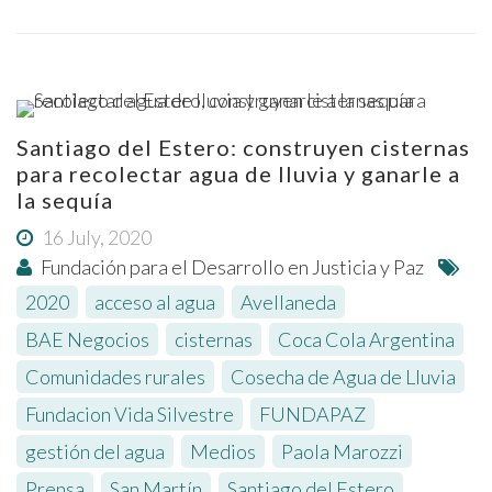
Santiago del Estero: construyen cisternas
para recolectar agua de lluvia y ganarle a
la sequía
16 July, 2020
Fundación para el Desarrollo en Justicia y Paz
2020
,
acceso al agua
,
Avellaneda
,
BAE Negocios
,
cisternas
,
Coca Cola Argentina
,
Comunidades rurales
,
Cosecha de Agua de Lluvia
,
Fundacion Vida Silvestre
,
FUNDAPAZ
,
gestión del agua
,
Medios
,
Paola Marozzi
,
Prensa
,
San Martín
,
Santiago del Estero
,