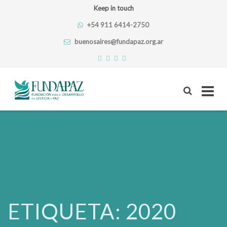
Keep in touch
+54 911 6414-2750
buenosaires@fundapaz.org.ar
Skip
to
content
ETIQUETA:
2020