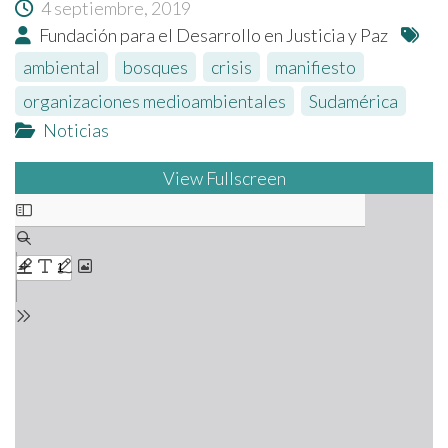
4 septiembre, 2019
Fundación para el Desarrollo en Justicia y Paz
ambiental
,
bosques
,
crisis
,
manifiesto
,
organizaciones medioambientales
,
Sudamérica
Noticias
View Fullscreen
Saltar
al
contenido
del
PDF