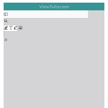
View Fullscreen
Saltar
al
contenido
del
PDF