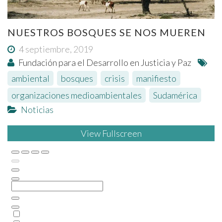
NUESTROS BOSQUES SE NOS MUEREN
4 septiembre, 2019
Fundación para el Desarrollo en Justicia y Paz
ambiental
,
bosques
,
crisis
,
manifiesto
,
organizaciones medioambientales
,
Sudamérica
Noticias
View Fullscreen
Saltar
al
contenido
del
PDF