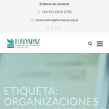
Estemos en contacto
+54 911 6414-2750
buenosaires@fundapaz.org.ar
Skip
to
content
ETIQUETA:
ORGANIZACIONES