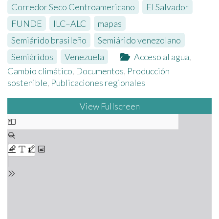
Corredor Seco Centroamericano
,
El Salvador
,
FUNDE
,
ILC–ALC
,
mapas
,
Semiárido brasileño
,
Semiárido venezolano
,
Semiáridos
,
Venezuela
Acceso al agua
,
Cambio climático
,
Documentos
,
Producción
sostenible
,
Publicaciones regionales
View Fullscreen
Saltar
al
contenido
del
PDF