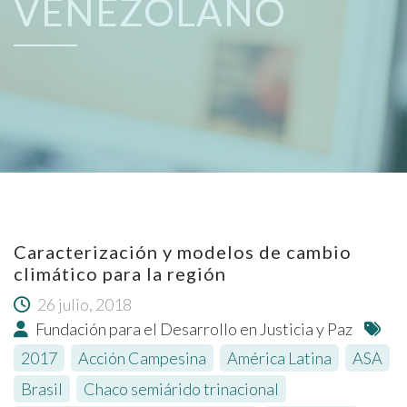
VENEZOLANO
Caracterización y modelos de cambio
climático para la región
26 julio, 2018
Fundación para el Desarrollo en Justicia y Paz
2017
,
Acción Campesina
,
América Latina
,
ASA
,
Brasil
,
Chaco semiárido trinacional
,