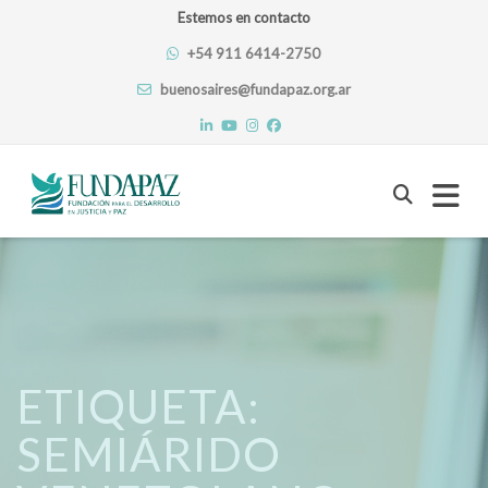
Estemos en contacto
+54 911 6414-2750
buenosaires@fundapaz.org.ar
Skip
to
content
ETIQUETA:
SEMIÁRIDO