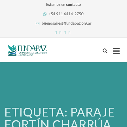
Estemos en contacto
+54 911 6414-2750
buenosaires@fundapaz.org.ar
Skip
to
content
ETIQUETA:
PARAJE
FORTÍN CHARRÚA