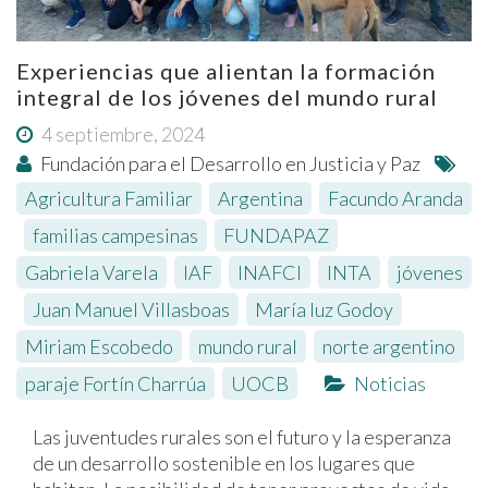
Experiencias que alientan la formación
integral de los jóvenes del mundo rural
4 septiembre, 2024
Fundación para el Desarrollo en Justicia y Paz
Agricultura Familiar
,
Argentina
,
Facundo Aranda
,
familias campesinas
,
FUNDAPAZ
,
Gabriela Varela
,
IAF
,
INAFCI
,
INTA
,
jóvenes
,
Juan Manuel Villasboas
,
María luz Godoy
,
Miriam Escobedo
,
mundo rural
,
norte argentino
,
paraje Fortín Charrúa
,
UOCB
Noticias
Las juventudes rurales son el futuro y la esperanza
de un desarrollo sostenible en los lugares que