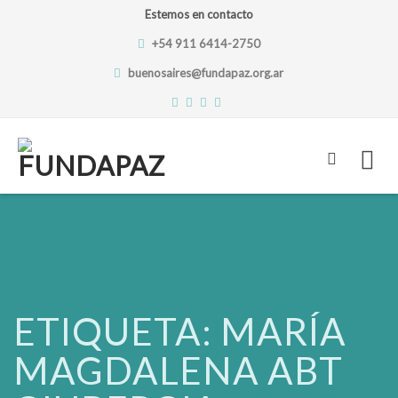
Estemos en contacto
+54 911 6414-2750
buenosaires@fundapaz.org.ar
Skip
to
content
ETIQUETA:
MARÍA
MAGDALENA ABT