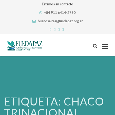
Estemos en contacto
+54 911 6414-2750
buenosaires@fundapaz.org.ar
Skip
to
content
ETIQUETA:
CHACO
TRINACIONAL