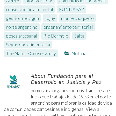
APIRB
,
biodiversidad
,
comunidades indígenas
,
conservación ambiental
,
FUNDAPAZ
,
gestión del agua
,
Jujuy
,
monte chaqueño
,
norte argentino
,
ordenamiento territorial
,
pesca artesanal
,
Rio Bermejo
,
Salta
,
Seguridad alimentaria
,
The Nature Conservancy
Noticias
About Fundación para el
Desarrollo en Justicia y Paz
Somos una organización civil sin fines de
lucro que trabaja desde 1973 en el norte
argentino para mejorar la calidad de vida
de comunidades campesinas e indígenas.
View all
posts by Fundación para el Desarrollo en Justicia y Paz