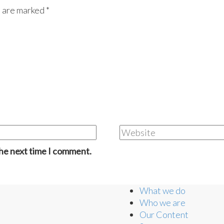
s are marked *
the next time I comment.
What we do
Who we are
Our Content