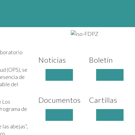
aboratorio
Noticias
Boletín
ud (OPS), se
ACCEDER
ACCEDER
resencia de
able del
Documentos
Cartillas
e Los
 Programa de
ACCEDER
ACCEDER
 las abejas”,
ños