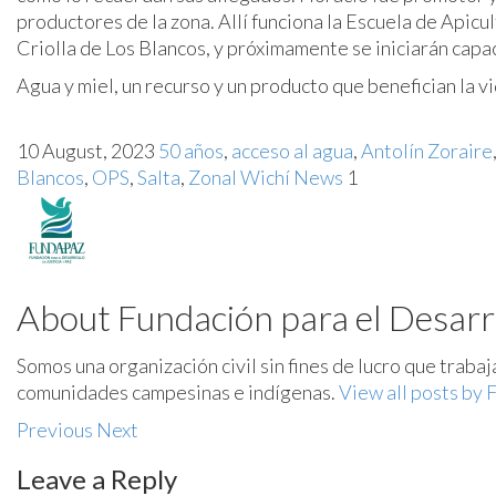
productores de la zona. Allí funciona la Escuela de Apicu
Criolla de Los Blancos, y próximamente se iniciarán capac
Agua y miel, un recurso y un producto que benefician la vid
10 August, 2023
50 años
,
acceso al agua
,
Antolín Zoraire
Blancos
,
OPS
,
Salta
,
Zonal Wichí
News
1
About Fundación para el Desarro
Somos una organización civil sin fines de lucro que traba
comunidades campesinas e indígenas.
View all posts by 
Previous
Next
Leave a Reply