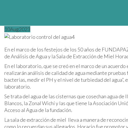
10
Aug
2023
En el marco de los festejos de los 50 años de FUNDAPAZ,
de Análisis de Agua y la Sala de Extracción de Miel Hora
En el laboratorio, que se creó en el marco de un acuerdo 
realizarán análisis de calidad de agua mediante pruebas f
bacterias, medir el PH y el nivel de turbiedad del agu
laboratorio.
Se trata del agua de las cisternas que cosechan agua de ll
Blancos, la Zonal Wichí y las que tiene la Asociación Un
Acceso al Agua de la fundación.
La sala de extracción de miel lleva a manera de reconoci
como lo recuerdan sus allegados. Horacio fue promotor