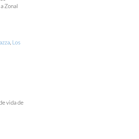
la Zonal
azza
,
Los
 de vida de