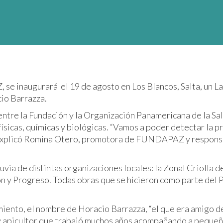
 se inaugurará el 19 de agosto en Los Blancos, Salta, un L
cio Barrazza.
entre la Fundación y la Organización Panamericana de la Sal
ísicas, químicas y biológicas. “Vamos a poder detectar la p
a”, explicó Romina Otero, promotora de FUNDAPAZ y respons
uvia de distintas organizaciones locales: la Zonal Criolla d
ión y Progreso. Todas obras que se hicieron como parte del
miento, el nombre de Horacio Barrazza, “el que era amigo de
 y apicultor que trabajó muchos años acompañando a peque