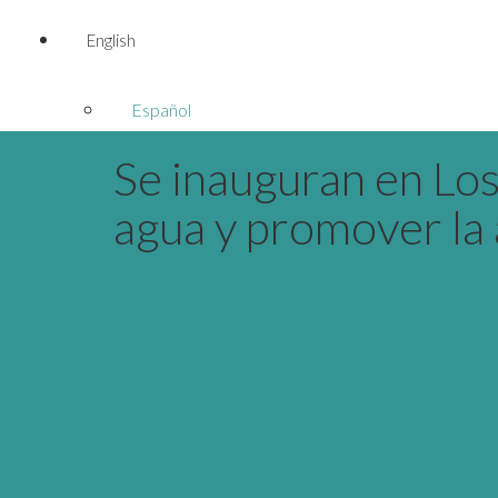
English
Español
Se inauguran en Los
agua y promover la 