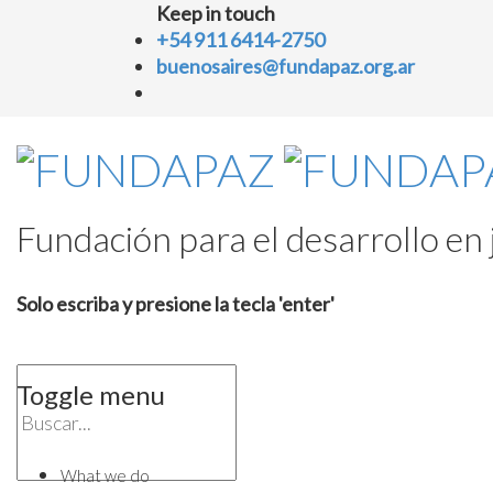
Keep in touch
+54 911 6414-2750
buenosaires@fundapaz.org.ar
Fundación para el desarrollo en j
Solo escriba y presione la tecla 'enter'
Toggle menu
Skip
to
What we do
content