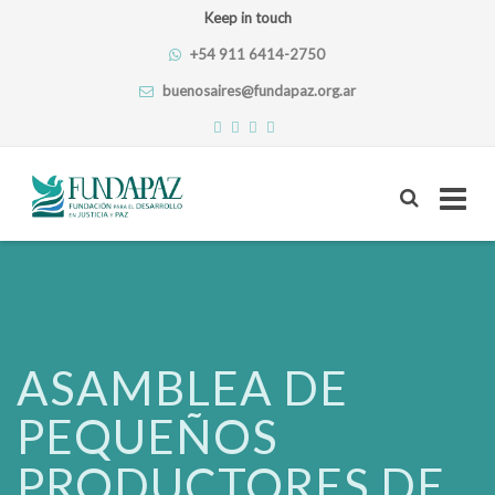
Keep in touch
+54 911 6414-2750
buenosaires@fundapaz.org.ar
Skip
to
content
ASAMBLEA DE
PEQUEÑOS
PRODUCTORES DE