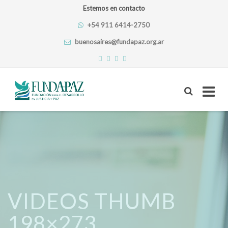
Estemos en contacto
+54 911 6414-2750
buenosaires@fundapaz.org.ar
Skip
to
content
VIDEOS THUMB
198×273