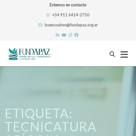
Estemos en contacto
+54 911 6414-2750
buenosaires@fundapaz.org.ar
Skip
to
content
ETIQUETA:
TECNICATURA