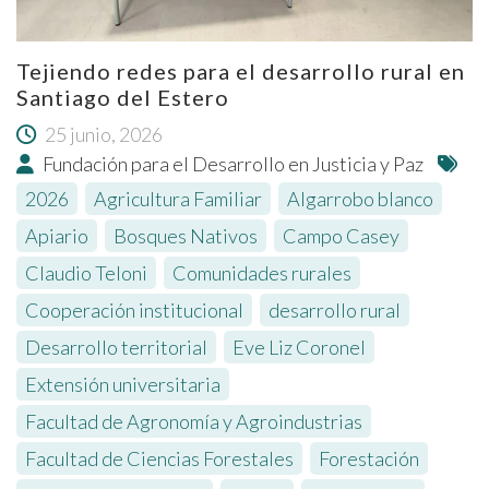
Tejiendo redes para el desarrollo rural en
Santiago del Estero
25 junio, 2026
Fundación para el Desarrollo en Justicia y Paz
2026
,
Agricultura Familiar
,
Algarrobo blanco
,
Apiario
,
Bosques Nativos
,
Campo Casey
,
Claudio Teloni
,
Comunidades rurales
,
Cooperación institucional
,
desarrollo rural
,
Desarrollo territorial
,
Eve Liz Coronel
,
Extensión universitaria
,
Facultad de Agronomía y Agroindustrias
,
Facultad de Ciencias Forestales
,
Forestación
,