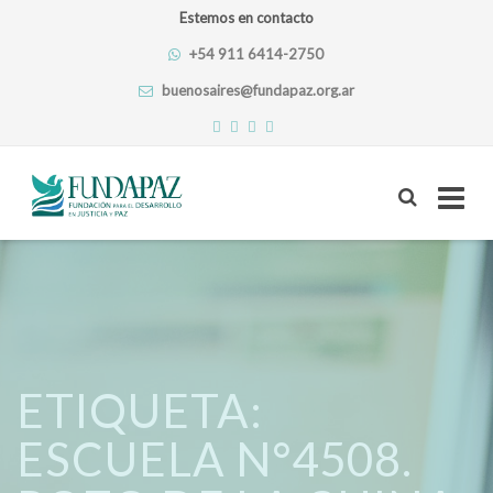
Estemos en contacto
+54 911 6414-2750
buenosaires@fundapaz.org.ar
Skip
to
content
ETIQUETA:
ESCUELA N°4508.