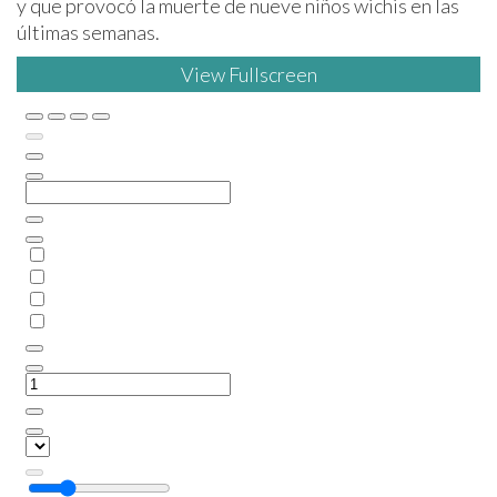
y que provocó la muerte de nueve niños wichis en las
últimas semanas.
View Fullscreen
Saltar
al
contenido
del
PDF