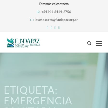
Estemos en contacto
+54 911 6414-2750
buenosaires@fundapaz.org.ar
Skip
to
content
ETIQUETA:
EMERGENCIA