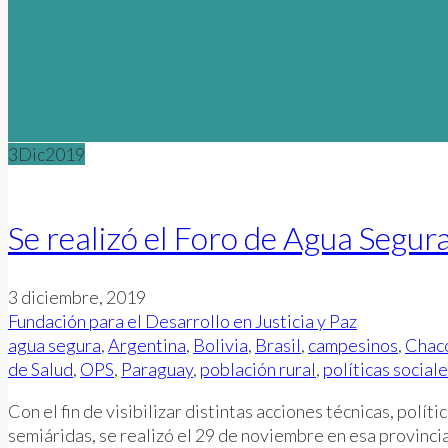
3
Dic
2019
Se realizó el Foro de Agua Segur
3 diciembre, 2019
Fundación para el Desarrollo en Justicia y Paz
agua segura
,
Argentina
,
Bolivia
,
Brasil
,
campesinos
,
Chaco
de Salud
,
OPS
,
Paraguay
,
población rural
,
políticas social
Con el fin de visibilizar distintas acciones técnicas, polít
semiáridas, se realizó el 29 de noviembre en esa provincia