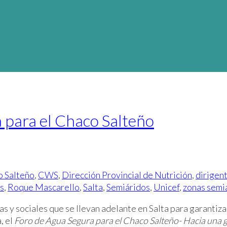
a para el Chaco Salteño
 Salteño
,
CWS
,
Dirección Provincial de Nutrición
,
dirigen
es
,
Roque Mascarello
,
Salta
,
Semiáridos
,
Unicef
,
zonas semi
icas y sociales que se llevan adelante en Salta para garantiz
, el
Foro de Agua Segura para el Chaco Salteño- Hacia una g