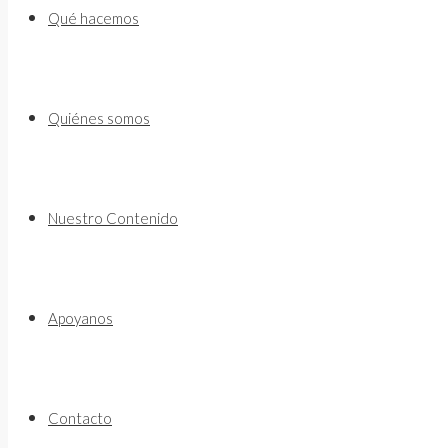
to
Qué hacemos
content
Quiénes somos
Nuestro Contenido
Apoyanos
Contacto