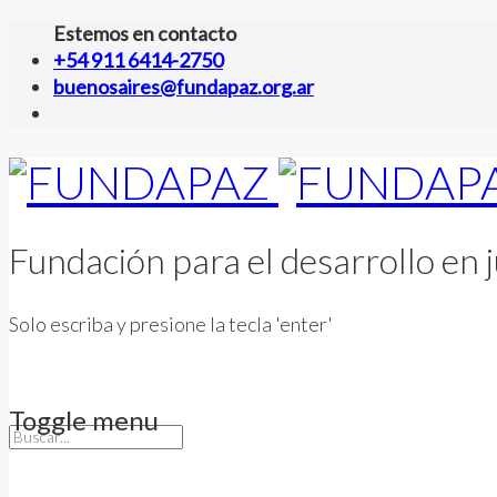
Estemos en contacto
+54 911 6414-2750
buenosaires@fundapaz.org.ar
Fundación para el desarrollo en j
Solo escriba y presione la tecla 'enter'
Toggle menu
Skip