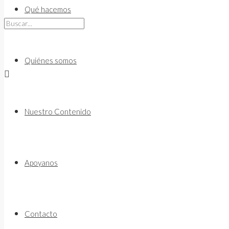
to
Qué hacemos
content
Quiénes somos
Nuestro Contenido
Apoyanos
Contacto