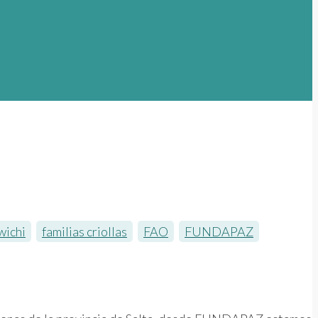
wichi
,
familias criollas
,
FAO
,
FUNDAPAZ
,