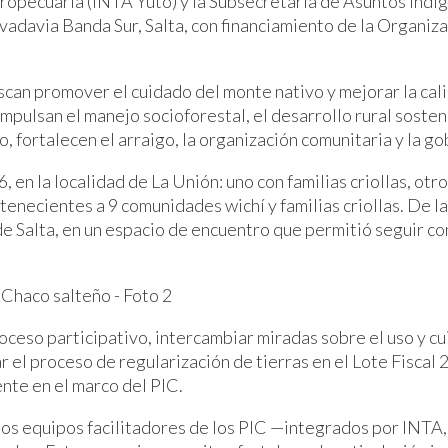
Agropecuaria (INTA Yuto) y la Subsecretaría de Asuntos In
adavia Banda Sur, Salta, con financiamiento de la Organiza
scan promover el cuidado del monte nativo y mejorar la cal
impulsan el manejo socioforestal, el desarrollo rural soste
 fortalecen el arraigo, la organización comunitaria y la go
6, en la localidad de La Unión: uno con familias criollas, o
tenecientes a 9 comunidades wichí y familias criollas. De 
 de Salta, en un espacio de encuentro que permitió seguir 
roceso participativo, intercambiar miradas sobre el uso y c
r el proceso de regularización de tierras en el Lote Fiscal
te en el marco del PIC.
 los equipos facilitadores de los PIC —integrados por IN