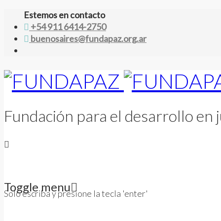
Estemos en contacto
+54 911 6414-2750
buenosaires@fundapaz.org.ar
Fundación para el desarrollo en j
Toggle menu
Solo escriba y presione la tecla 'enter'
Skip