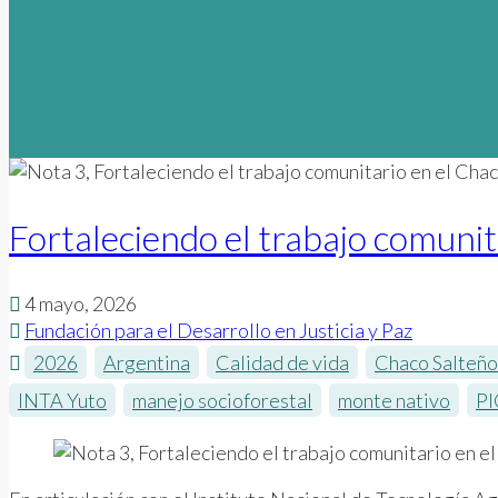
Fortaleciendo el trabajo comunit
4 mayo, 2026
Fundación para el Desarrollo en Justicia y Paz
2026
,
Argentina
,
Calidad de vida
,
Chaco Salteño
INTA Yuto
,
manejo socioforestal
,
monte nativo
,
PI