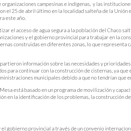
e organizaciones campesinas e indígenas, y las institucion
n el 25 de abril último en la localidad salteña de la Unión 
ra este año.
tizar el acceso de agua segura a la población del Chaco sal
anizaciones y el gobierno provincial para trabajar en la co
ernas construidas en diferentes zonas, lo que representa ca
partieron información sobre las necesidades y prioridades d
s para continuar con la construcción de cisternas, ya que e
dministraciones municipales debido a que no tendrían que en
 Mesa está basado en un programa de movilización y capacita
ón en la identificación de los problemas, la construcción d
gobierno provincial a través de un convenio internacional