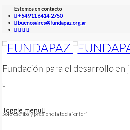
Estemos en contacto
+54 911 6414-2750
buenosaires@fundapaz.org.ar
Fundación para el desarrollo en j
Toggle menu
Solo escriba y presione la tecla 'enter'
Skip