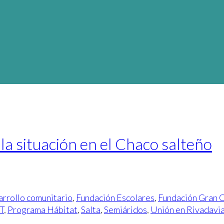
la situación en el Chaco salteño
rrollo comunitario
,
Fundación Escolares
,
Fundación Gran 
T
,
Programa Hábitat
,
Salta
,
Semiáridos
,
Unión en Rivadavi