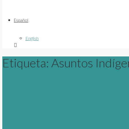
Español
English
Etiqueta:
Asuntos Indíge