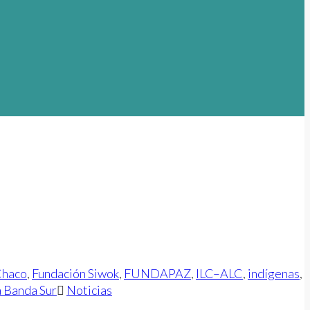
Chaco
,
Fundación Siwok
,
FUNDAPAZ
,
ILC–ALC
,
indígenas
,
a Banda Sur
Noticias