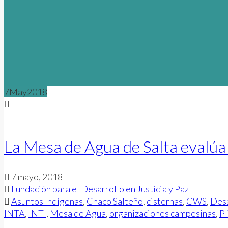
7
May
2018
La Mesa de Agua de Salta evalúa 
7 mayo, 2018
Fundación para el Desarrollo en Justicia y Paz
Asuntos Indígenas
,
Chaco Salteño
,
cisternas
,
CWS
,
Desa
INTA
,
INTI
,
Mesa de Agua
,
organizaciones campesinas
,
PI