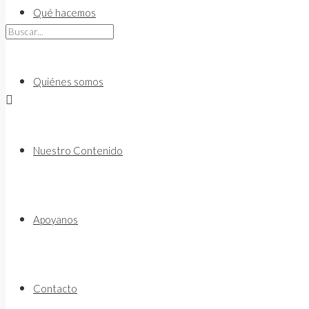
to
Qué hacemos
content
Quiénes somos
Nuestro Contenido
Apoyanos
Contacto