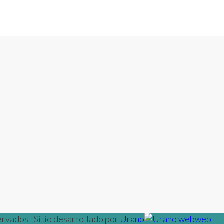
rvados | Sitio desarrollado por
Urano
web