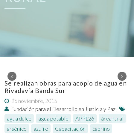
Se realizan obras para acopio de agua en
Rivadavia Banda Sur
26 noviembre, 2015
Fundación para el Desarrollo en Justicia y Paz
agua dulce
,
agua potable
,
APPL26
,
área rural
,
arsénico
,
azufre
,
Capacitación
,
caprino
,