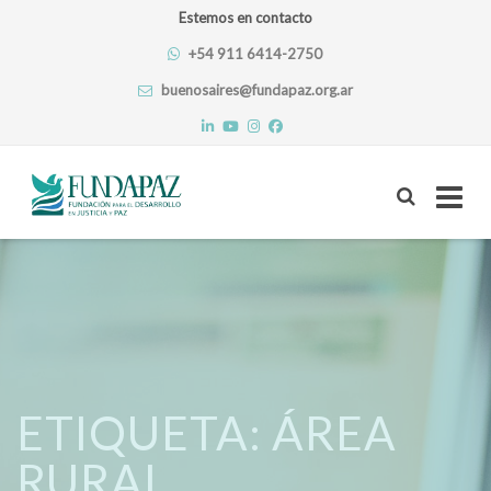
Estemos en contacto
+54 911 6414-2750
buenosaires@fundapaz.org.ar
Skip
to
content
ETIQUETA:
ÁREA
RURAL