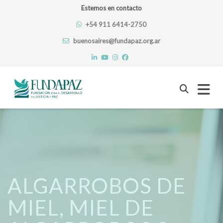
Estemos en contacto
+54 911 6414-2750
buenosaires@fundapaz.org.ar
Skip
to
content
ALGARROBOS DE
MIEL, MIEL DE