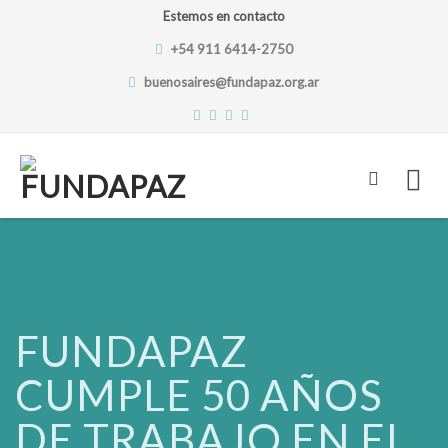
Estemos en contacto
+54 911 6414-2750
buenosaires@fundapaz.org.ar
Skip
to
content
FUNDAPAZ
CUMPLE 50 AÑOS
DE TRABAJO EN EL